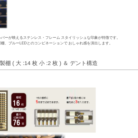
ルバーが映えるステンレス・フレーム スタイリッシュな印象が特徴です。
製棚、ブルーLEDとのコンビネーションで おしゃれ感を演出します。
製棚 ( 大 :14 枚 小 :2 枚 ) ＆ デント構造