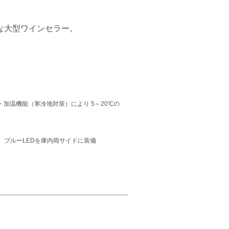
能な大型ワインセラー。
・加温機能（寒冷地対策）により 5～20℃の
ブルーLEDを庫内両サイドに装備