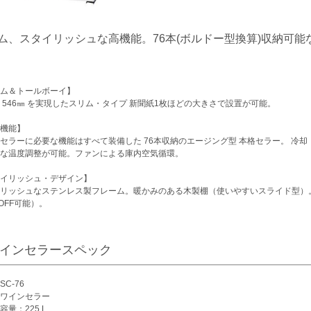
ム、スタイリッシュな高機能。76本(ボルドー型換算)収納可
ム＆トールボーイ】
 546㎜ を実現したスリム・タイプ 新聞紙1枚ほどの大きさで設置が可能。
機能】
セラーに必要な機能はすべて装備した 76本収納のエージング型 本格セラー。 冷却
な温度調整が可能。ファンによる庫内空気循環。
イリッシュ・デザイン】
リッシュなステンレス製フレーム。暖かみのある木製棚（使いやすいスライド型）。
/OFF可能）。
インセラースペック
C-76
ワインセラー
容量：225 L