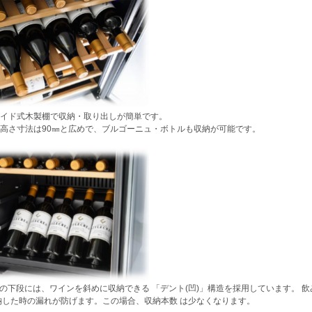
イド式木製棚で収納・取り出しが簡単です。
高さ寸法は90㎜と広めで、ブルゴーニュ・ボトルも収納が可能です。
76の下段には、ワインを斜めに収納できる 「デント(凹)」構造を採用しています。
納した時の漏れが防げます。この場合、収納本数 は少なくなります。