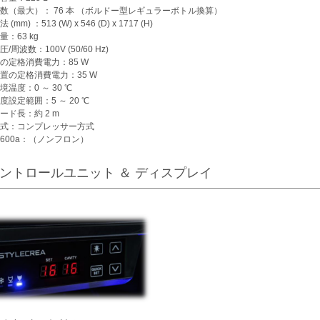
数（最大）： 76 本 （ボルドー型レギュラーボトル換算）
(mm) ：513 (W) x 546 (D) x 1717 (H)
：63 kg
/周波数：100V (50/60 Hz)
の定格消費電力：85 W
置の定格消費電力：35 W
境温度：0 ～ 30 ℃
度設定範囲：5 ～ 20 ℃
ード長：約 2 m
式：コンプレッサー方式
R600a：（ノンフロン）
ントロールユニット ＆ ディスプレイ