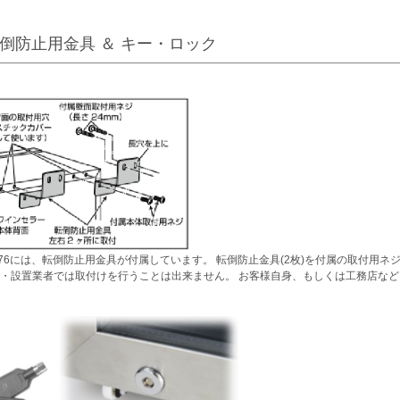
倒防止用金具 ＆ キー・ロック
-76には、転倒防止用金具が付属しています。 転倒防止金具(2枚)を付属の取付用ネ
・設置業者では取付けを行うことは出来ません。 お客様自身、もしくは工務店など