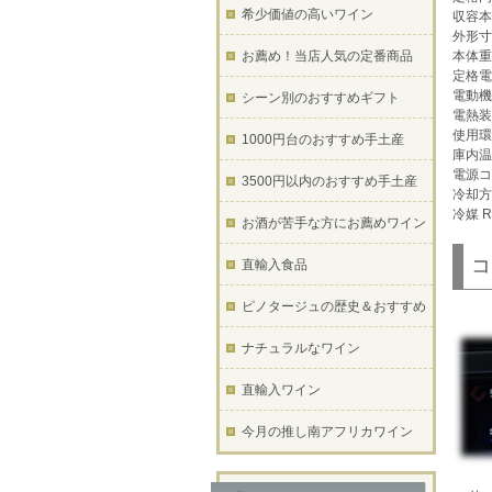
希少価値の高いワイン
収容本
外形寸法 
お薦め！当店人気の定番商品
本体重量
定格電圧
電動機
シーン別のおすすめギフト
電熱装
使用環
1000円台のおすすめ手土産
庫内温
電源コ
3500円以内のおすすめ手土産
冷却方
冷媒 
お酒が苦手な方にお薦めワイン
コ
直輸入食品
ピノタージュの歴史＆おすすめ
ナチュラルなワイン
直輸入ワイン
今月の推し南アフリカワイン