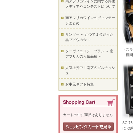
南アフリカワインに関する評価
メディアやコンテストについて
南アフリカワインのヴィンテー
ジまとめ
サンソー ～ かつて１位だった
黒ブドウの今 ～
・スラ
ソーヴィニヨン・ブラン ～ 南
・棚間
アフリカの人気品種 ～
人気上昇中！南アのグルナッシ
ュ
お中元ギフト特集
カートの中に商品はありません
SC-
に 収