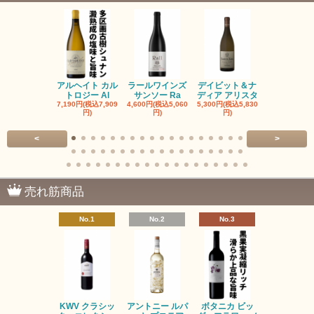
アルヘイト カル
ラールワインズ
デイビット＆ナ
デイビット
トロジー Al
サンソー Ra
ディア アリスタ
ディア エル
7,190円(税込7,909
4,600円(税込5,060
5,300円(税込5,830
5,300円(税込5
円)
円)
円)
円)
<
>
売れ筋商品
No.1
No.2
No.3
No.4
KWV クラシッ
アントニー ルパ
ボタニカ ビッ
ブーケンハ