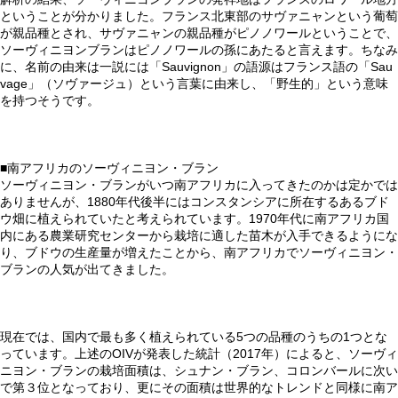
ということが分かりました。フランス北東部のサヴァニャンという葡萄
が親品種とされ、サヴァニャンの親品種がピノノワールということで、
ソーヴィニヨンブランはピノノワールの孫にあたると言えます。ちなみ
に、名前の由来は一説には「Sauvignon」の語源はフランス語の「Sau
vage」（ソヴァージュ）という言葉に由来し、「野生的」という意味
を持つそうです。
■南アフリカのソーヴィニヨン・ブラン
ソーヴィニヨン・ブランがいつ南アフリカに入ってきたのかは定かでは
ありませんが、1880年代後半にはコンスタンシアに所在するあるブド
ウ畑に植えられていたと考えられています。1970年代に南アフリカ国
内にある農業研究センターから栽培に適した苗木が入手できるようにな
り、ブドウの生産量が増えたことから、南アフリカでソーヴィニヨン・
ブランの人気が出てきました。
現在では、国内で最も多く植えられている5つの品種のうちの1つとな
っています。上述のOIVが発表した統計（2017年）によると、ソーヴィ
ニヨン・ブランの栽培面積は、シュナン・ブラン、コロンバールに次い
で第３位となっており、更にその面積は世界的なトレンドと同様に南ア