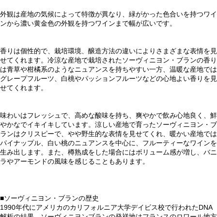
外観は産地の気候によって特徴が異なり、緑がかった色合いを持つワイ
ンから濃い黄金色の外観を持つワインまで幅が広いです。
香りは個性的で、栽培環境、醸造方法の違いによりさまざまな表情を見
せてくれます。冷涼な産地で栽培されたソーヴィニヨン・ブランの香り
は青草や柑橘系のようなニュアンスを持ちやすい一方、温暖な産地では
グレープフルーツ、白桃やパッションフルーツなどの心地よい香りを見
せてくれます。
味わいはフレッシュで、高めな酸味を持ち、爽やかで飲み心地良く、鮮
やかなでイキイキしています。涼しい産地で育ったソーヴィニヨン・ブ
ランはクリスピーで、やや野生的な表情を見せてくれ、暖かい産地では
パイナップル、白い桃のニュアンスを中心に、フルーティーなワインを
生み出します。また、樽熟成をした場合にはボリューム感が増し、バニ
ラやアーモンドの風味を感じることもあります。
■ソーヴィニヨン・ブランの歴史
1990年代にアメリカのカリフォルニア大学デイビス校で行われたDNA
解析の結果、ソーヴィニヨンブランの発祥地はフランスのロワール地方