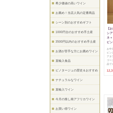
希少価値の高いワイン
お薦め！当店人気の定番商品
シーン別のおすすめギフト
【お
1000円台のおすすめ手土産
シア
ネ＋
3500円以内のおすすめ手土産
ピン
お中
お酒が苦手な方にお薦めワイン
ピン
アタ
ゴー
直輸入食品
品で
ピノタージュの歴史＆おすすめ
12,
ナチュラルなワイン
直輸入ワイン
今月の推し南アフリカワイン
お買い得ワイン