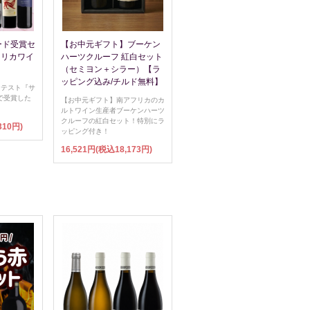
ード受賞セ
【お中元ギフト】ブーケン
フリカワイ
ハーツクルーフ 紅白セット
（セミヨン＋シラー）【ラ
ッピング込み/チルド無料】
ンテスト『サ
で受賞した
【お中元ギフト】南アフリカのカ
ルトワイン生産者ブーケンハーツ
クルーフの紅白セット！特別にラ
310円)
ッピング付き！
16,521円(税込18,173円)