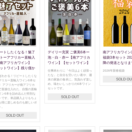
ートしたくなる！魅了
デイリー充実 ご褒美6本ー
南アフリカワイン
トーアフリカー直輸入
泡・白・赤ー【南アフリカ
福袋3本セット 2026
南アフリカワイン】
ワイン】【セットワイン】
降の発送となりま
ットワイン】残り僅か
仕事終わりに「今日はよく頑張っ
2026年新春福袋
たな」と自分を労いたい夜や、週
ばわかる！リピートしたくな
SOLD OU
末の家族の食卓に。気負わず楽し
フリカー直輸入ワイン6本セ
め、味わいしっかりの6本ワイン
！ アフリカーが南アフリカ
セットです。
で直接仕入れた、自慢の直輸
イン6本を詰め込んだ特別な
SOLD OUT
トです。単品購入よりもちょ
お得に楽しめるのも嬉しいポ
ト。
SOLD OUT