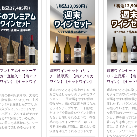
プレミアムセットーア
週末ワインセット（リッ
週末ワインセット
カー直輸入ー【南アフ
チ・濃厚系）【南アフリカ
り・上品系）【南
ワイン】【セットワイ
ワイン】【セットワイン】
ワイン】【セット
週末のひとときを格上げする、飲
週末のひとときに楽
みごたえしっかりのリッチなワイ
りタイプのワイン4本
年始の特別な食卓や、大切な
ンセット。 手が届きやすい価格
が届きやすい価格帯
の贈り物にぴったりの、主役
帯ながら、高い満足度を感じられ
疲れせず、バランス
イン4本を厳選したアフリカ
るラインナップです。 一口飲む
が揃っています。 白
輸入プレミアムセットです。
だけで「今日は良いワインを開け
な果実味のソーヴィ
、ボディ、スタイルがそれぞ
たな」と感じられるような、存在
ンと、樽を使わずに
なる4本を揃えているため、
感のあるラインナップ。 ゆっく
旨みを引き出したシ
みの日にも来客時にも、シー
り料理を囲む時間に、ほどよい贅
赤は、みずみずしく
合わせて楽しめるセットで
沢さを添えてくれるセットです。
なピノ・ノワールと
レッシュなサンソー