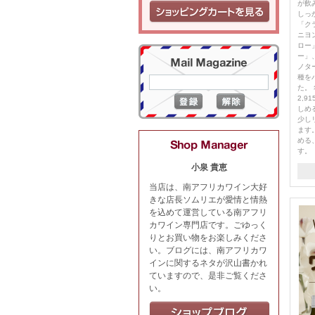
が飲
しっ
「ク
ニヨ
ロー
ー」
ノタ
種を
た。 
2,
しめ
少し
ます
める
す。
小泉 貴恵
当店は、南アフリカワイン大好
きな店長ソムリエが愛情と情熱
を込めて運営している南アフリ
カワイン専門店です。ごゆっく
りとお買い物をお楽しみくださ
い。ブログには、南アフリカワ
インに関するネタが沢山書かれ
ていますので、是非ご覧くださ
い。