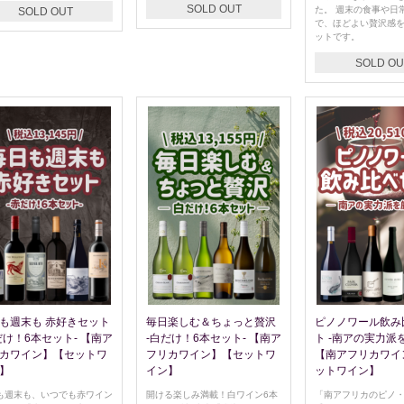
SOLD OUT
た。 週末の食事や日
SOLD OUT
で、ほどよい贅沢感
ットです。
SOLD OU
も週末も 赤好きセット
毎日楽しむ＆ちょっと贅沢
ピノノワール飲み
だけ！6本セット- 【南ア
-白だけ！6本セット- 【南ア
ト -南アの実力派
カワイン】【セットワ
フリカワイン】【セットワ
【南アフリカワイ
】
イン】
ットワイン】
も週末も、いつでも赤ワイン
開ける楽しみ満載！白ワイン6本
「南アフリカのピノ