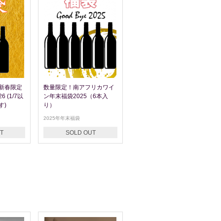
新春限定
数量限定！南アフリカワイ
 (1/7以
ン年末福袋2025（6本入
す)
り）
2025年年末福袋
T
SOLD OUT