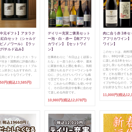
中元ギフト】アタラク
デイリー充実ご褒美セット
肉に合う赤 3本セ
 紅白セット（シャルド
ー泡・白・赤ー【南アフリ
アフリカワイン】
ピノノワール）【ラッ
カワイン】【セットワイ
ワイン】
グ/チルド込み】
ン】
このセットは、肉料
合い、BBQや家ごは
元用にギフトボックス・ラッ
仕事終わりに「今日はよく頑張っ
に楽しめる3本をセレ
グ付き！国際的に評価の高い
たな」と一息つきたい夜や、週末
は少し良いものを飲
ラクシアの紅白セット！ブル
に家族や友人と囲む食卓に。気軽
に取りやすいライン
ニュ好きにもおすすめの、上
に開けられるデイリーワインを中
す。どれを開けても
エレガントなワインです。
心に、少しだけ“いいワイン”も織
できる内容です。し
り交ぜてセレクト。白ワイン多め
350円(税込13,585円)
イプが中心なので、
で、これからの季節にも使いやす
がお好きな方にもお
く、その日の気分や食事に合わせ
て楽しめる内容です。
11,000円(税込12,
10,980円(税込12,078円)