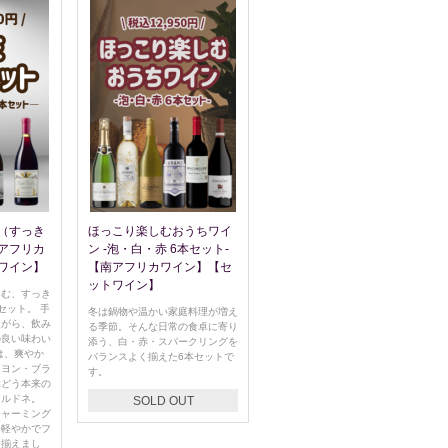
（すっき
ほっこり楽しむおうちワイ
アフリカ
ン -泡・白・赤 6本セット-
ワイン】
【南アフリカワイン】【セ
ットワイン】
しむ、すっき
セット。 手
冬は鍋物や温かい家庭料理が増え
ながら、飲み
る季節。そんな日常の食卓に寄り
の良い味わい
添う、白・赤・スパークリングを
は、爽やか
バランスよく揃えた6本セットで
ニヨン・ブラ
す。
ぶどう本来の
ャルドネ。
SOLD OUT
チャーミング
、軽やかでフ
を揃えまし