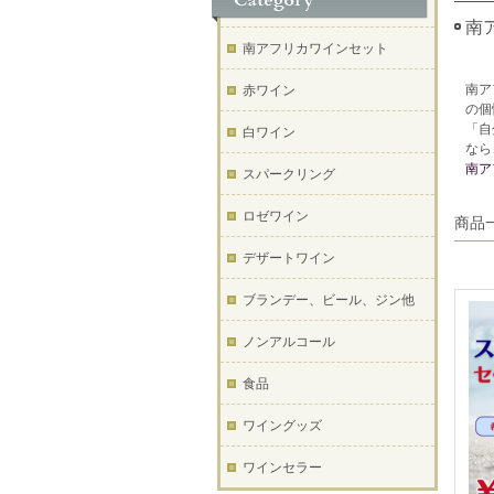
南
南アフリカワインセット
南ア
赤ワイン
の個
「自
白ワイン
なら
南ア
スパークリング
ロゼワイン
商品
デザートワイン
ブランデー、ビール、ジン他
ノンアルコール
食品
ワイングッズ
ワインセラー