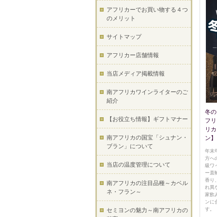
アフリカーでお買い物する４つ
のメリット
サイトマップ
アフリカー店舗情報
当店メディア掲載情報
南アフリカワインライターのご
紹介
冬の
【お役立ち情報】ギフトマナー
フリ
リカ
南アフリカの国宝「シュナン・
ン】
ブラン」について
年末
方へ
当店の温度管理について
級ワ
ー直
香り
南アフリカの注目品種～カベル
れ異
ネ・フラン～
家飲
ンに
す。
セミヨンの魅力～南アフリカの