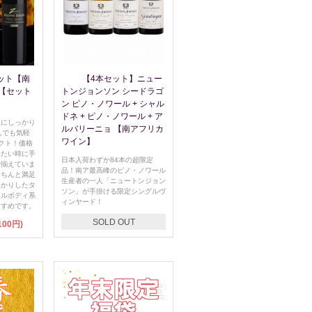
ット【南
【4本セット】ニュー
【セット
トンジョンソン シードラゴ
ン ピノ・ノワール + シャル
ドネ + ピノ・ノワール + ア
理にしっかり
ルバリーニョ 【南アフリカ
んでも気軽
ワイン】
クト！価格
みたい時に手
日本入荷わずか84本の超限定
で揃えていま
品！南ア最高峰のピノ・ノワール
きちんと満足
生産者の一人「ニュートンジョン
っかりしたタ
ソン」が手掛ける限定シングルヴ
フルボディ系
ィンヤード！
すすめです。
SOLD OUT
100円)