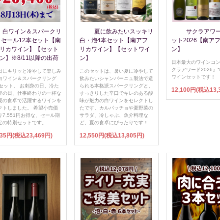
白ワイン＆スパークリ
夏に飲みたいスッキリ
サクラアワ
 セール12本セット【南
白・泡4本セット【南アフ
ット2026【南ア
リカワイン】【セット
リカワイン】【セットワイ
ン】
ン】※8/11以降の出荷
ン】
日本最大のワインコ
クラアワード2026』
日にキリッと冷やして楽しみ
このセットは、暑い夏に冷やして
ワインセットです！
白ワイン＆スパークリング
飲みたいシャンパーニュ製法で造
本セット。 お刺身の日、冷た
られる本格派スパークリングと、
12,100円(税込13,
理の日、仕事終わりの一杯な
すっきりした辛口でキレのある酸
夏の食卓で活躍するワインを
味が魅力の白ワインをセレクトし
クトしました。 希望小売価
たです。カルパッチョや夏野菜の
り7,551円お得な、セール期
サラダ、冷しゃぶ、魚介料理な
定の特別セットです。
ど、夏の食卓にぴったりです！
335円(税込23,469円)
12,550円(税込13,805円)