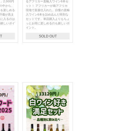
2,000円
るアフリカー直輸入ワイン6本セ
どの中から、
ット！ アフリカーが南アフリカ
いを楽しめる
現地で直接仕入れた、自慢の直輸
評価が高ま
入ワイン6本を詰め込んだ特別な
手に入るのは
セットです。単品購入よりもちょ
の嬉しいポイ
っとお得に楽しめるのも嬉しいポ
イント。
T
SOLD OUT