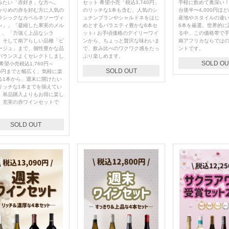
みたい「赤好き」な方へ。
セット 希望小売「税込3,740円」
手軽に飲めて奥深い！」
かりめの赤を好む方に人気の
のリッチな1本も含む、人気のシ
台後半〜4,000円ほ
ラシックなカベルネソーヴィ
ュナンブランやシャルドネをはじ
産地やスタイルの違
ン」、「凝縮した果実のメル
めとするバラエティ豊かな6本セ
6本を厳選。世界的に
」、「力強く上品なシラ
ット♪ お手頃価格のデイリーワイ
る中、この価格帯で
、そして南アらしい品種「ピ
ンから、ちょっと贅沢な味わいま
南アフリカならでは
ージュ」まで、個性豊かな品
で、飲み比べのワクワク感をたっ
ントです。
バランスよくセレクトしまし
ぷり楽しめます。
SOLD OU
希望小売税込1,760円～
SOLD OUT
915円までと幅広く、気軽に楽
る1本から、週末に開けたい
リッチな1本までを揃えてい
。単品購入よりもお得に楽し
、充実の赤ワインセットで
SOLD OUT