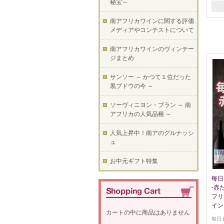
秘宝～
南アフリカワインに関する評価
メディアやコンテストについて
南アフリカワインのヴィンテー
ジまとめ
サンソー ～ かつて１位だった
黒ブドウの今 ～
ソーヴィニヨン・ブラン ～ 南
アフリカの人気品種 ～
人気上昇中！南アのグルナッシ
ュ
お中元ギフト特集
毎日
-赤
フリ
イン
カートの中に商品はありません
毎日