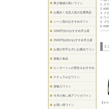
---
希少価値の高いワイン
1. 
2. 
お薦め！当店人気の定番商品
3. 
4. 
シーン別のおすすめギフト
5. 
6. 
---------
1000円台のおすすめ手土産
3500円以内のおすすめ手土産
1
お酒が苦手な方にお薦めワイン
直輸入食品
ピノタージュの歴史＆おすすめ
ナチュラルなワイン
直輸入ワイン
今月の推し南アフリカワイン
【サク
お買い得ワイン