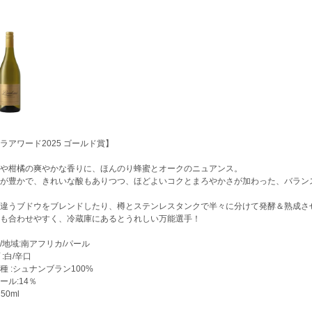
ラアワード2025 ゴールド賞】
や柑橘の爽やかな香りに、ほんのり蜂蜜とオークのニュアンス。
が豊かで、きれいな酸もありつつ、ほどよいコクとまろやかさが加わった、バラン
違うブドウをブレンドしたり、樽とステンレスタンクで半々に分けて発酵＆熟成さ
も合わせやすく、冷蔵庫にあるとうれしい万能選手！
/地域:南アフリカ/パール
:白/辛口
種 :シュナンブラン100%
ール:14％
50ml