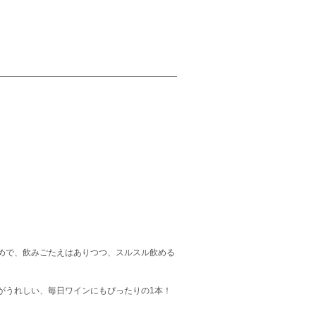
めで、飲みごたえはありつつ、スルスル飲める
がうれしい、毎日ワインにもぴったりの1本！