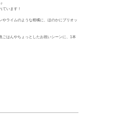
♪
れています！
ンやライムのような柑橘に、ほのかにブリオッ
晩ごはんやちょっとしたお祝いシーンに、1本