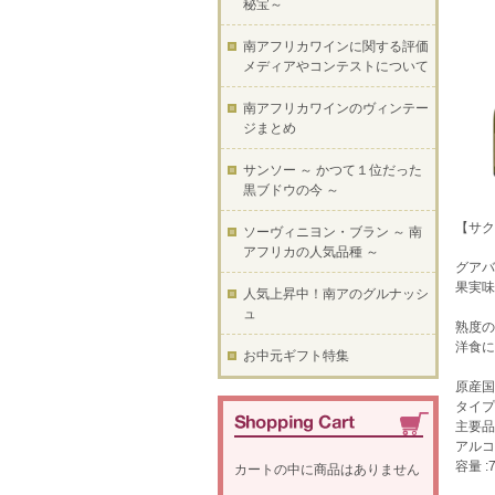
秘宝～
南アフリカワインに関する評価
メディアやコンテストについて
南アフリカワインのヴィンテー
ジまとめ
サンソー ～ かつて１位だった
黒ブドウの今 ～
【サク
ソーヴィニヨン・ブラン ～ 南
アフリカの人気品種 ～
グアバ
果実味
人気上昇中！南アのグルナッシ
ュ
熟度の
洋食に
お中元ギフト特集
原産国
タイプ 
主要品
アルコ
容量 :7
カートの中に商品はありません