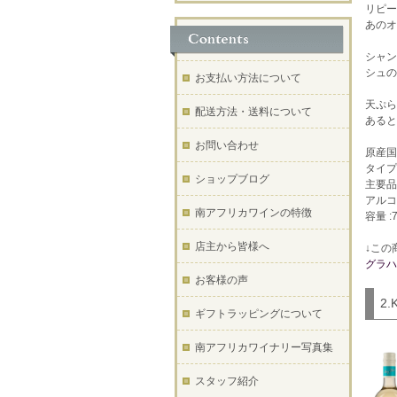
リピー
あのオ
シャン
シュの
お支払い方法について
天ぷら
配送方法・送料について
あると
お問い合わせ
原産国
タイプ
ショップブログ
主要品
アルコ
南アフリカワインの特徴
容量 :7
店主から皆様へ
↓この
グラハ
お客様の声
2
ギフトラッピングについて
南アフリカワイナリー写真集
スタッフ紹介