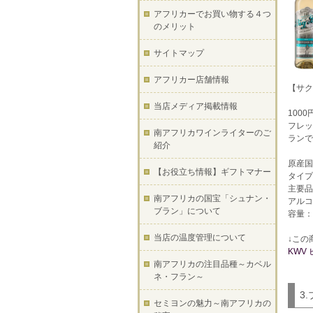
アフリカーでお買い物する４つ
のメリット
サイトマップ
アフリカー店舗情報
【サク
当店メディア掲載情報
100
フレッ
南アフリカワインライターのご
ランで
紹介
原産国
【お役立ち情報】ギフトマナー
タイプ
主要品
南アフリカの国宝「シュナン・
アルコ
ブラン」について
容量：7
当店の温度管理について
↓この
KWV
南アフリカの注目品種～カベル
ネ・フラン～
3
セミヨンの魅力～南アフリカの