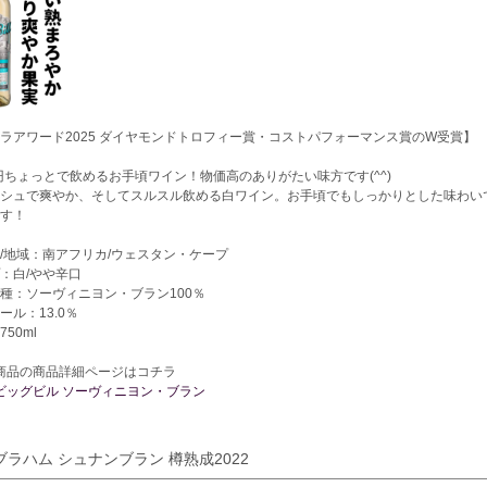
ラアワード2025 ダイヤモンドトロフィー賞・コストパフォーマンス賞のW受賞】
0円ちょっとで飲めるお手頃ワイン！物価高のありがたい味方です(^^)
シュで爽やか、そしてスルスル飲める白ワイン。お手頃でもしっかりとした味わい
す！
/地域：南アフリカ/ウェスタン・ケープ
：白/やや辛口
種：ソーヴィニヨン・ブラン100％
ール：13.0％
50ml
商品の商品詳細ページはコチラ
 ビッグビル ソーヴィニヨン・ブラン
.ブラハム シュナンブラン 樽熟成2022