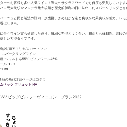
ターのお客様も多い人気ワイン！過去のサクラアワードでも何度も受賞しています♪
バマ元大統領やマンデラ元大統領が歴史的勝利の日に味わったスパークリングとさ
パーニュと同じ製法の瓶内二次醗酵。きめ細かな泡と爽やかな果実味が魅力。レモ
香ばしさも。
に合うワイン賞も受賞した通り、繊細な料理とよく合い、和食とも好相性。普段の
嬉しい万能タイプです。
/地域:南アフリカ/ロバートソン
 :スパークリングワイン
種 :シャルドネ55% ピノノワール45%
ール :12％
50ml
商品の商品詳細ページはコチラ
ムベック ブリュット NV
.KWV ビッグビル ソーヴィニヨン・ブラン2022