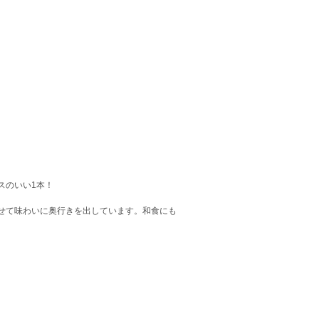
スのいい1本！
せて味わいに奥行きを出しています。和食にも