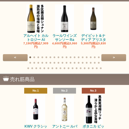
アルヘイト カル
ラールワインズ
デイビット＆ナ
デイビット
トロジー Al
サンソー Ra
ディア アリスタ
ディア エル
7,190円(税込7,909
4,600円(税込5,060
5,300円(税込5,830
5,300円(税込5
円)
円)
円)
円)
<
>
売れ筋商品
No.1
No.2
No.3
No.4
KWV クラシッ
アントニー ルパ
ボタニカ ビッ
ブーケンハ