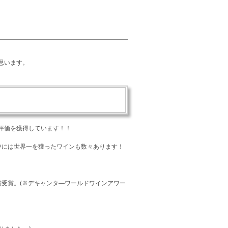
思います。
評価を獲得しています！！
中には
世界一
を獲ったワインも数々あります！
賞受賞。(※デキャンタ―ワールドワインアワー