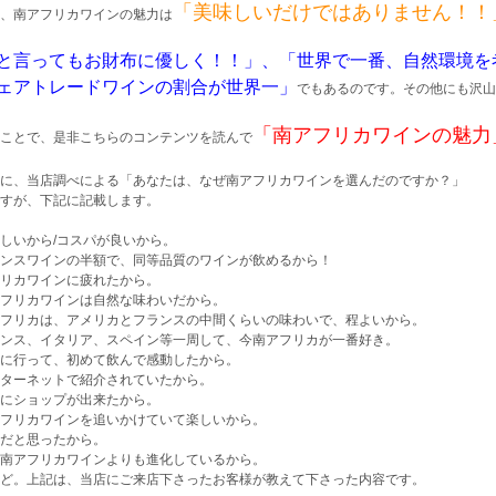
「美味しいだけではありません！！
、南アフリカワインの魅力は
と言ってもお財布に優しく！！」、「世界で一番、自然環境を
ェアトレードワインの割合が世界一」
でもあるのです。その他にも沢山
「南アフリカワインの魅力
ことで、是非こちらのコンテンツを読んで
に、当店調べによる「あなたは、なぜ南アフリカワインを選んだのですか？」
すが、下記に記載します。
しいから/コスパが良いから。
ンスワインの半額で、同等品質のワインが飲めるから！
リカワインに疲れたから。
フリカワインは自然な味わいだから。
フリカは、アメリカとフランスの中間くらいの味わいで、程よいから。
ンス、イタリア、スペイン等一周して、今南アフリカが一番好き。
に行って、初めて飲んで感動したから。
ターネットで紹介されていたから。
にショップが出来たから。
フリカワインを追いかけていて楽しいから。
だと思ったから。
南アフリカワインよりも進化しているから。
ど。上記は、当店にご来店下さったお客様が教えて下さった内容です。