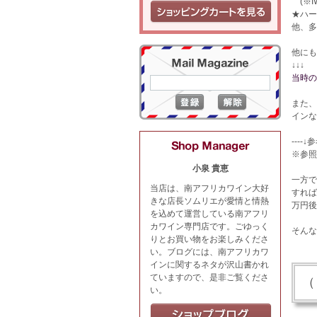
(※I
★ハー
他、多
他にも
↓↓↓
当時の
また、
インな
----↓
参
※参照
小泉 貴恵
一方で
当店は、南アフリカワイン大好
すれば
きな店長ソムリエが愛情と情熱
万円後
を込めて運営している南アフリ
カワイン専門店です。ごゆっく
そんな
りとお買い物をお楽しみくださ
い。ブログには、南アフリカワ
インに関するネタが沢山書かれ
ていますので、是非ご覧くださ
（
い。