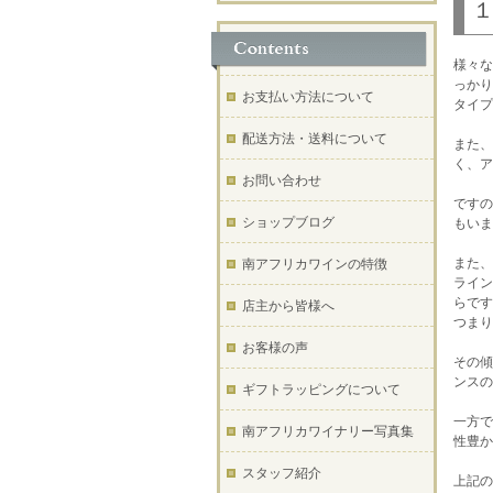
様々な
っかり
お支払い方法について
タイプ
配送方法・送料について
また、
く、ア
お問い合わせ
ですの
ショップブログ
もいま
また、
南アフリカワインの特徴
ライン
らです
店主から皆様へ
つまり
お客様の声
その傾
ンスの
ギフトラッピングについて
一方で
南アフリカワイナリー写真集
性豊か
スタッフ紹介
上記の