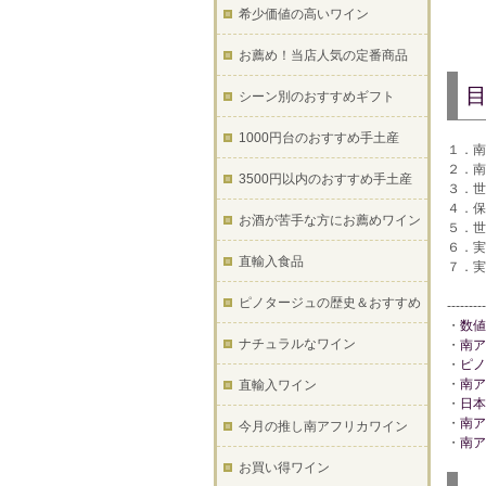
希少価値の高いワイン
お薦め！当店人気の定番商品
シーン別のおすすめギフト
1000円台のおすすめ手土産
１．南
２．南
3500円以内のおすすめ手土産
３．世
４．保
お酒が苦手な方にお薦めワイン
５．世
６．実
直輸入食品
７．実
ピノタージュの歴史＆おすすめ
----
・
数値
ナチュラルなワイン
・
南ア
・
ピノ
・
南ア
直輸入ワイン
・
日本
・
南ア
今月の推し南アフリカワイン
・
南ア
お買い得ワイン