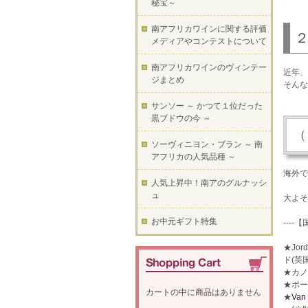
秘宝～
南アフリカワインに関する評価
メディアやコンテストについて
南アフリカワインのヴィンテー
近年、
ジまとめ
そんな
サンソー ～ かつて１位だった
黒ブドウの今 ～
（
ソーヴィニヨン・ブラン ～ 南
アフリカの人気品種 ～
海外で
人気上昇中！南アのグルナッシ
ュ
大よそ
お中元ギフト特集
----
【
★Jo
ド(英
★カノ
★ポー
カートの中に商品はありません
★
Van 