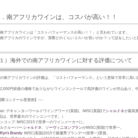
２．南アフリカワインは、コスパが高い！！
南アフリカワインは「コストパフォーマンスが高い！！」と言われています。
南アフリカのワインですが、実際どのくらいコスパが良いのか？って話をしたいと
１）海外での南アフリカワインに対する評価について
の南アフリカワインの評価は、「コストパフォーマンス」という意味で非常に高い
2,000円前後の価格でありながらワインコンクールで高評価のワインが沢山あり、
国際コンクール受賞例】
----
rdan: デキャンタ―ワールドワインアワード(英国)、IWSC(英国)で
シャルドネ
が最高
国)は、世界最大のワインコンペです。）
ンコップ: IWSC2015で世界一のワインメーカーに。
ルクルーバー:
シャルドネ
、
ソーヴィニヨンブラン
がIWSC(英国)で世界一。
Ryn's Brandy
: IWSC(英国)2015で最優秀ブランデー(世界一)受賞。