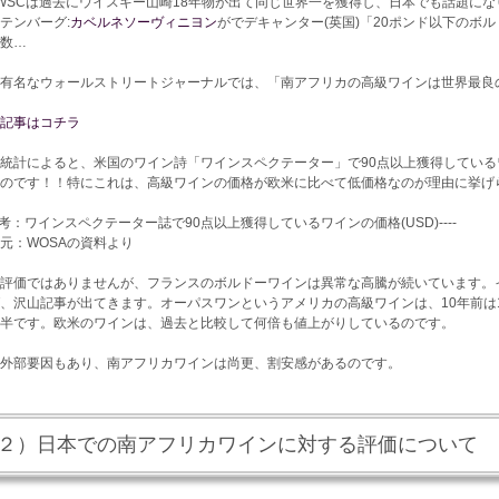
WSCは過去にウイスキー山崎18年物が出て同じ世界一を獲得し、日本でも話題にな
テンバーグ:
カベルネソーヴィニヨン
がでデキャンター(英国)「20ポンド以下のボ
数…
有名なウォールストリートジャーナルでは、「南アフリカの高級ワインは世界最良
記事はコチラ
統計によると、米国のワイン詩「ワインスペクテーター」で90点以上獲得してい
のです！！特にこれは、高級ワインの価格が欧米に比べて低価格なのが理由に挙げ
考：ワインスペクテーター誌で90点以上獲得しているワインの価格(USD)
----
元：WOSAの資料より
評価ではありませんが、フランスのボルドーワインは異常な高騰が続いています。
、沢山記事が出てきます。オーパスワンというアメリカの高級ワインは、10年前は1
半です。欧米のワインは、過去と比較して何倍も値上がりしているのです。
外部要因もあり、南アフリカワインは尚更、割安感があるのです。
２）日本での南アフリカワインに対する評価について