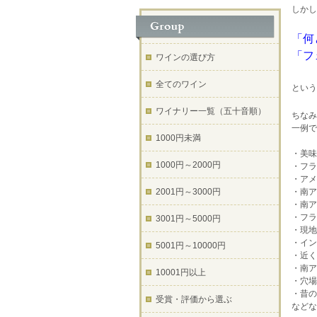
しかし
「何
「フ
ワインの選び方
全てのワイン
という
ワイナリー一覧（五十音順）
ちなみ
一例で
1000円未満
・美味
1000円～2000円
・フラ
・アメ
2001円～3000円
・南ア
・南ア
・フラ
3001円～5000円
・現地
・イン
5001円～10000円
・近く
・南ア
10001円以上
・穴場
・昔の
受賞・評価から選ぶ
などな