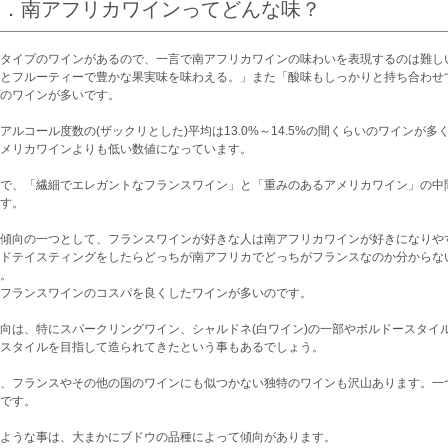
１．南アフリカワインってどんな味？
タイプのワインがあるので、一言で南アフリカワインの味わいを表現するのは難し
とフルーティーで豊かな果実味を味わえる。」また「酸味もしっかりと持ち合わせ
のワインが多いです。
アルコール度数の(ザックリとした)平均は13.0%～14.5%の間くらいのワインが
メリカワインよりも低い数値になっています。
で、「繊細でエレガントなフランスワイン」と「重みのあるアメリカワイン」の中
す。
傾向の一つとして、フランスワインが好きな人は南アフリカワインが好きになりや
ドテイスティングをしたらどっちが南アフリカでどっちがフランスなのか分からな
。
フランスワインのコスパを良くしたワインが多いのです。
向は、特にスパークリングワイン、シャルドネ(白ワイン)の一部やボルドースタイ
スタイルを目指して造られてきたという事もあるでしょう。
、フランスやその他の国のワインにも似つかない独特のワインも沢山あります。一
です。
ような事は、大まかにブドウの品種によって傾向があります。