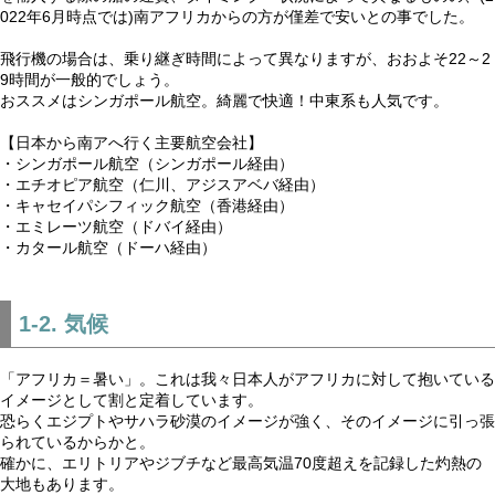
022年6月時点では)南アフリカからの方が僅差で安いとの事でした。
飛行機の場合は、乗り継ぎ時間によって異なりますが、おおよそ22～2
9時間が一般的でしょう。
おススメはシンガポール航空。綺麗で快適！中東系も人気です。
【日本から南アへ行く主要航空会社】
・シンガポール航空（シンガポール経由）
・エチオピア航空（仁川、アジスアベバ経由）
・キャセイパシフィック航空（香港経由）
・エミレーツ航空（ドバイ経由）
・カタール航空（ドーハ経由）
1-2. 気候
「アフリカ＝暑い」。これは我々日本人がアフリカに対して抱いている
イメージとして割と定着しています。
恐らくエジプトやサハラ砂漠のイメージが強く、そのイメージに引っ張
られているからかと。
確かに、エリトリアやジブチなど最高気温70度超えを記録した灼熱の
大地もあります。