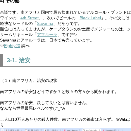
4) その他
余談です。南アフリカ国内で最も飲まれているアルコール・ブランドは
ワインの「
4th Street
」。次いでビールの「
Black Label
」。その次には
軽快なシードルの「
Savanna
」だそうです。
順位には入ってませんが、ケープタウンのお土産でメジャーなのは、ク
リームリキュール「
アマルーラ
」です(^^♪
Savannaとアマルーラは、日本でも売っています。
※
Eighty20
調べ
3-1. 治安
（１）南アフリカ、治安の現状
南アフリカの治安はどうですか？と数々の方々から聞かれます。
南アフリカの治安、決して良いとは言いません。
なんなら世界最悪レベルです(;^_^A
↓↓人口10万人あたりの殺人件数。南アフリカの都市は入らず。※Wikiよ
り↓↓