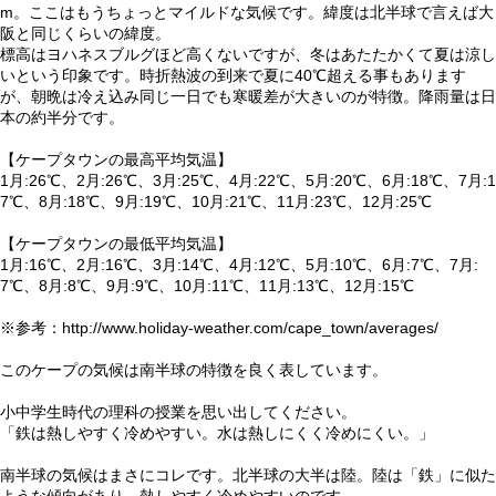
m。ここはもうちょっとマイルドな気候です。緯度は北半球で言えば大
阪と同じくらいの緯度。
標高はヨハネスブルグほど高くないですが、冬はあたたかくて夏は涼し
いという印象です。時折熱波の到来で夏に40℃超える事もあります
が、朝晩は冷え込み同じ一日でも寒暖差が大きいのが特徴。降雨量は日
本の約半分です。
【ケープタウンの最高平均気温】
1月:26℃、2月:26℃、3月:25℃、4月:22℃、5月:20℃、6月:18℃、7月:1
7℃、8月:18℃、9月:19℃、10月:21℃、11月:23℃、12月:25℃
【ケープタウンの最低平均気温】
1月:16℃、2月:16℃、3月:14℃、4月:12℃、5月:10℃、6月:7℃、7月:
7℃、8月:8℃、9月:9℃、10月:11℃、11月:13℃、12月:15℃
※参考：http://www.holiday-weather.com/cape_town/averages/
このケープの気候は南半球の特徴を良く表しています。
小中学生時代の理科の授業を思い出してください。
「鉄は熱しやすく冷めやすい。水は熱しにくく冷めにくい。」
南半球の気候はまさにコレです。北半球の大半は陸。陸は「鉄」に似た
ような傾向があり、熱しやすく冷めやすいのです。