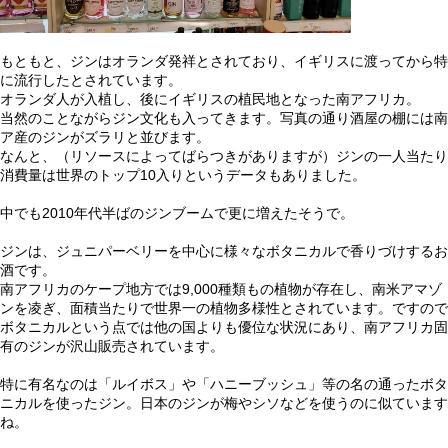
もともと、ジンはオランダ発祥とされており、イギリスに渡ってから特
に流行したとされています。
オランダ人が入植し、後にイギリスの植民地となった南アフリカ。
当然のことながらジン文化も入ってきます。写真の通り酒屋の棚には南
ア産のジンがズラリと並びます。
なんと、（リソースによってばらつきがありますが）ジンの一人当たり
消費量は世界のトップ10入りというデータもありました。
中でも2010年代半ばのジンブームで更に増えたそうで。
ジンは、ジュニパーベリーを中心に様々なボタニカルで香りづけするお
酒です。
南アフリカのケープ地方では9,000種類もの植物が存在し、南米アマゾ
ンを凌ぎ、面積当たりで世界一の植物多様性とされています。ですので
ボタニカルという点では他の国よりも優位な状況にあり、南アフリカ固
有のジンが沢山販売されています。
特に有名なのは「ルイボス」や「ハニーブッシュ」等の名の通ったボタ
ニカルを使ったジン。日本のジンが梅やシソなどを使うのに似ています
ね。