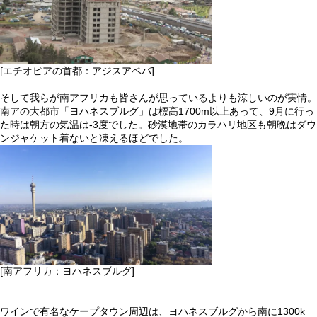
[エチオピアの首都：アジスアベバ]
そして我らが南アフリカも皆さんが思っているよりも涼しいのが実情。
南アの大都市「ヨハネスブルグ」は標高1700m以上あって、9月に行っ
た時は朝方の気温は-3度でした。砂漠地帯のカラハリ地区も朝晩はダウ
ンジャケット着ないと凍えるほどでした。
[南アフリカ：ヨハネスブルグ]
ワインで有名なケープタウン周辺は、ヨハネスブルグから南に1300k