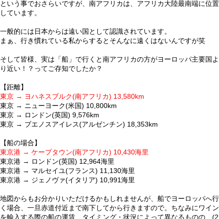
という事でおさらいですが、南アフリカは、アフリカ大陸最南端に位置
しています。
一般的には日本からは遠い国として認識されています。
まぁ、行き慣れている私からするとそんなに遠くはないんですが笑
そして皆様、実は「船」で行くと南アフリカの方がヨーロッパ主要国よ
り近い！？ってご存知でしたか？
【距離】
東京 → ヨハネスブルク(南アフリカ) 13,580km
東京 → ニューヨーク(米国) 10,800km
東京 → ロンドン(英国) 9,576km
東京 → ブエノスアイレス(アルゼンチン) 18,353km
【船の場合】
東京港 → ケープタウン(南アフリカ) 10,430海里
東京港 → ロンドン(英国) 12,964海里
東京港 → マルセイユ(フランス) 11,130海里
東京港 → ジェノヴァ(イタリア) 10,991海里
地図からもお分かりいただけるかもしれませんが、船でヨーロッパへ行
く場合、一旦赤道付近まで南下してから行きますので。ちなみにワイン
を輸入する際の船の運賃、タイミング・状況によって異なるものの、(2