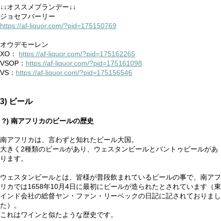
↓↓オススメブランデー↓↓
ジョセフバーリー
https://af-liquor.com/?pid=175150769
オウデモーレン
XO：
https://af-liquor.com/?pid=175162265
VSOP：
https://af-liquor.com/?pid=175161098
VS：
https://af-liquor.com/?pid=175156546
3) ビール
?) 南アフリカのビールの歴史
南アフリカは、言わずと知れたビール大国。
大きく2種類のビールがあり、ウェスタンビールとバントゥビールがあ
ります。
ウェスタンビールとは、皆様が普段飲まれているビールの事で、南アフ
リカでは1658年10月4日に最初にビールが造られたとされています（東
インド会社の総督ヤン・ファン・リーベックの日記に記されておりまし
た）。
これはワインと似たような歴史です。