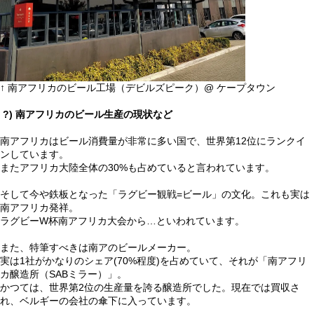
↑ 南アフリカのビール工場（デビルズピーク）@ ケープタウン
?) 南アフリカのビール生産の現状など
南アフリカはビール消費量が非常に多い国で、世界第12位にランクイ
ンしています。
またアフリカ大陸全体の30%も占めていると言われています。
そして今や鉄板となった「ラグビー観戦=ビール」の文化。これも実は
南アフリカ発祥。
ラグビーW杯南アフリカ大会から…といわれています。
また、特筆すべきは南アのビールメーカー。
実は1社がかなりのシェア(70%程度)を占めていて、それが「南アフリ
カ醸造所（SABミラー）」。
かつては、世界第2位の生産量を誇る醸造所でした。現在では買収さ
れ、ベルギーの会社の傘下に入っています。