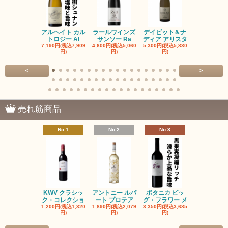
アルヘイト カル
ラールワインズ
デイビット＆ナ
デイビット
トロジー Al
サンソー Ra
ディア アリスタ
ディア エル
7,190円(税込7,909
4,600円(税込5,060
5,300円(税込5,830
5,300円(税込5
円)
円)
円)
円)
<
>
売れ筋商品
No.1
No.2
No.3
No.4
KWV クラシッ
アントニー ルパ
ボタニカ ビッ
ブーケンハ
ク・コレクショ
ート プロテア
グ・フラワー メ
クルーフ ポ
1,200円(税込1,320
1,890円(税込2,079
3,350円(税込3,685
1,560円(税込1
円)
円)
円)
円)