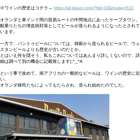
※ワインの歴史はコチラ→
https://af-liquor.com/?tid=10&mode=f111
オランダと東インド間の貿易ルートの中間地点にあったケープタウン。
船乗りたちの壊血病対策としてビールが造られるようになったとされて
います。
一方で、バントゥビールについては、雑穀から造られるビールで、ウェ
スタンビールよりも歴史が古いのだとか。
とはいえ何を隠そう、私もこれについてはあんまり詳しくないので、詳
細は調べて別の機会に記載致します(;^_^A
という事で改めて。南アフリカの一般的なビールは、ワインの歴史に近
い。
オランダ移民たちによってもたらされ、造られ始めたのでした。