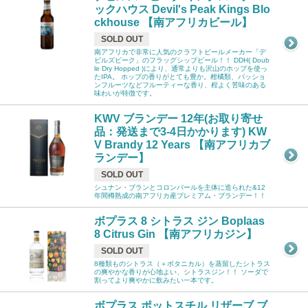
ックハウス Devil's Peak Kings Blo
ckhouse 【南アフリカビール】
SOLD OUT
南アフリカで非常に人気のクラフトビールメーカー「デ
ビルズピーク」のフラッグシップビール！！ DDH( Doub
le Dry Hopped )により、通常よりも沢山のホップを使っ
たIPA。 ホップの香りがとても豊か。柑橘類、パッショ
ンフルーツなどフルーティーな香り、程よく苦味のある
味わいが特徴です。
KWV ブランデー 12年(お取り寄せ
品：発送まで3-4日かかります) KW
V Brandy 12 Years 【南アフリカブ
ランデー】
SOLD OUT
シュナン・ブランとコロンバールを主体に造られた&12
年間樽熟成の南アフリカ産プレミアム・ブランデー！！
ボプラス 8 シトラス ジン Boplaas
8 Citrus Gin 【南アフリカジン】
SOLD OUT
8種類ものシトラス（＋ボタニカル）を蒸留したシトラス
の爽やかな香りが心地よい、シトラスジン！！ ソーダで
割ってより爽やかに飲みたい一本です。
ボプラス ポットスチル リザーブ ブ