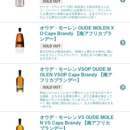
SOLD OUT
ケープ・ブランデーで高い知名度と人気を誇るジョセ
フ・バーリー！ 2003年には世界のベスト・ブランデー
にも選ばれた実績のある生産者から、まるでマスカット
のような華やかな香りが特徴の1本が入荷！
オウデ・モーレン OUDE MOLEN X
O Cape Brandy 【南アフリカブラ
ンデー】
SOLD OUT
最大16年もの熟成を経た、複雑さと豊かさを存分に感じ
られるプレミアムブランデー。大切な方への贈り物にも
おすすめです。
オウデ・モーレン VSOP OUDE M
OLEN VSOP Cape Brandy 【南ア
フリカブランデー】
SOLD OUT
長めにローストしたオーク樽のうっとりするスモーキー
な風味。まろやかな果実の香り。全ての要素が相まって
絶妙なバランスを形成しているプレミアム・ブランデ
ー！ 長い余韻に身をゆだねたい、大人の時間を演出する
一本です。
オウデ・モーレン VS OUDE MOLE
N VS Cape Brandy 【南アフリカ
ブランデー】