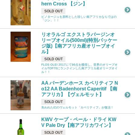
hern Cross 【ジン】
SOLD OUT
ピノタージュを原料とした珍しい南アフリカならではの
「ジン」！！
リオラルゴ エクストラバージンオ
リーブオイル(500ml)(特別パッケー
ジ版)【南アフリカ産オリーブオイ
ル】
SOLD OUT
FLOS OLEI 2017にて96点を獲得し、世界のオリーブオ
イルTOP70にランクインした南アフリカ産オリーブオイ
ル！！
AA バーデンホース カペリティフ N
o12 AA Badenhorst Caperitif 【南
アフリカ】【ヴェルモット】
SOLD OUT
失われた幻のヴェルモット「カペリティフ」が復活！
KWV ケープ・ペール・ドライ KW
V Pale Dry【南アフリカワイン】
SOLD OUT