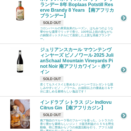
ランデー 8年 Boplaas Potstill Res
erve Brandy 8 Years 【南アフリカ
ブランデー】
SOLD OUT
コロンバールの果実由来のレーズン、はちみつのような
華やかな濃厚でリッチで香り。100年以上前の昔ながら
の銅製ポットスチルにて蒸留した上質な高級ブランデ
ー。
ジュリアンスカール マウンテンヴ
ィンヤーズ ピノノワール 2025 Juli
anSchaal Ｍountain Vineyards Pi
not Noir 南アフリカワイン・赤ワ
イン
SOLD OUT
若くてもスイスイと飲めるジューシーでエレガントな親
しみやすいピノ・ノワール。お値段以上の価値あり＆十
分に楽しめる素晴らしい逸品です！
インドラブ シトラス ジン Indlovu
Citrus Gin 【南アフリカジン】
SOLD OUT
南ア独自のマルーラ等のフルーツを使った、シトラスの
香り豊かな素晴らしいジン！ ※販売利益の１５％を野生
動物、特に禁猟からゾウの保護活動を行う、アフリカ財
団へ寄付を行っています。