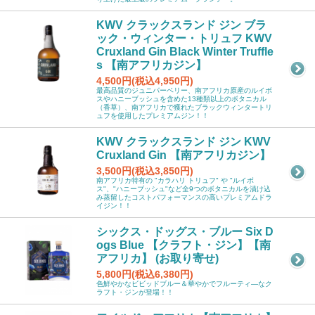
KWV クラックスランド ジン ブラ
ック・ウィンター・トリュフ KWV
Cruxland Gin Black Winter Truffle
s 【南アフリカジン】
4,500円(税込4,950円)
最高品質のジュニパーベリー、南アフリカ原産のルイボ
スやハニーブッシュを含めた13種類以上のボタニカル
（香草）、南アフリカで獲れたブラックウィンタートリ
ュフを使用したプレミアムジン！！
KWV クラックスランド ジン KWV
Cruxland Gin 【南アフリカジン】
3,500円(税込3,850円)
南アフリカ特有の "カラハリ トリュフ" や "ルイボ
ス"、"ハニーブッシュ"など全9つのボタニカルを漬け込
み蒸留したコストパフォーマンスの高いプレミアムドラ
イジン！！
シックス・ドッグス・ブルー Six D
ogs Blue 【クラフト・ジン】【南
アフリカ】 (お取り寄せ)
5,800円(税込6,380円)
色鮮やかなビビッドブルー＆華やかでフルーティ―なク
ラフト・ジンが登場！！