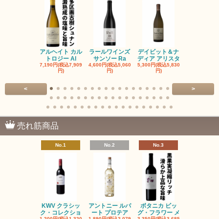
アルヘイト カル
ラールワインズ
デイビット＆ナ
デイビット
トロジー Al
サンソー Ra
ディア アリスタ
ディア エル
7,190円(税込7,909
4,600円(税込5,060
5,300円(税込5,830
5,300円(税込5
円)
円)
円)
円)
<
>
売れ筋商品
No.1
No.2
No.3
No.4
KWV クラシッ
アントニー ルパ
ボタニカ ビッ
ブーケンハ
ク・コレクショ
ート プロテア
グ・フラワー メ
クルーフ ポ
1,200円(税込1,320
1,890円(税込2,079
3,350円(税込3,685
1,560円(税込1