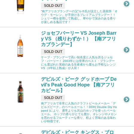
SOLD OUT
“南アフリカブランデーの父”ルネ氏が設立した蒸留所「オ
ウデ・モーレン」が手掛けるプレミアムブランデー！！
シェリー樽を使用して熟成し、華やかで深みのある香り
が楽しめる逸品です！
ジョセフバーリー VS Joseph Barr
y VS （残りわずか！） 【南アフリ
カブランデー】
SOLD OUT
ケープ・ブランデーで高い知名度と人気を誇るジョセ
フ・バーリー！ 2003年には世界のベスト・ブランデー
にも選ばれた実績のある生産者から最もお手軽なレンジ
VS（3年以上熟成）が入荷！
デビルズ・ピーク グッドホープ De
vil's Peak Good Hope 【南アフリ
カビール】
SOLD OUT
南アフリカで非常に人気のクラフトビールメーカー「デ
ビルズピーク」のペールエール！！DDH( Double Dry Ho
pped )により、通常よりも沢山のホップを使ったペール
エール。 ホップの香りがとても豊か。オレンジやメロン
を思わせるフルーティーな香り、程よく苦味のある味わ
いが特徴です。
デビルズ・ピーク キングス・ブロ