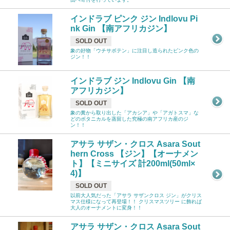
インドラブ ピンク ジン Indlovu Pi
nk Gin 【南アフリカジン】
SOLD OUT
象の好物「ウチサボテン」に注目し造られたピンク色の
ジン！！
インドラブ ジン Indlovu Gin 【南
アフリカジン】
SOLD OUT
象の糞から取り出した「アカシア」や「アガトスマ」な
どのボタニカルを蒸留した究極の南アフリカ産のジ
ン！！
アサラ サザン・クロス Asara Sout
hern Cross 【ジン】【オーナメン
ト】【ミニサイズ 計200ml(50ml×
4)】
SOLD OUT
以前大人気だった「アサラ サザンクロス ジン」がクリス
マス仕様になって再登場！！ クリスマスツリー に飾れば
大人のオーナメントに変身！！
アサラ サザン・クロス Asara Sout