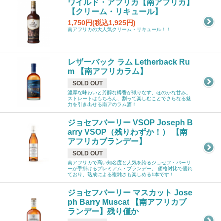
ワイルド・アフリカ【南アフリカ】
【クリーム・リキュール】
1,750円(税込1,925円)
南アフリカの大人気クリーム・リキュール！！
レザーバック ラム Letherback Ru
m 【南アフリカラム】
SOLD OUT
濃厚な味わいと芳醇な樽香が織りなす、ほのかな甘み。
ストレートはもちろん、割って楽しむことでさらなる魅
力を引き出せる南アのラム酒！
ジョセフバーリー VSOP Joseph B
arry VSOP（残りわずか！） 【南
アフリカブランデー】
SOLD OUT
南アフリカで高い知名度と人気を誇るジョセフ・バーリ
ーが手掛けるプレミアム・ブランデー。 価格対比で優れ
ており、熟成による複雑さも楽しめる1本です！
ジョセフバーリー マスカット Jose
ph Barry Muscat 【南アフリカブ
ランデー】残り僅か