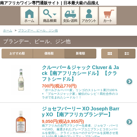
南アフリカワイン専門通販サイト | 日本最大級の品揃え
ホーム
>
ブランデー、ビール、ジン他
ブランデー、ビール、ジン他
おすすめ順
価格順
新着順
クルーバー＆ジャック Cluver & Ja
ck【南アフリカシードル】 【クラ
フトシードル】
700円(税込770円)
「ポールクルーバー家」リンゴのストレート果汁100％
× 「ブルースジャック家」秘伝のレシピ！両社合作のコ
ラボで生まれたシードル！！
ジョセフバーリー XO Joseph Barr
y XO 【南アフリカブランデー】
9,050円(税込9,955円)
南アフリカの名門ブランデー生産者、ジョセフ・バーリ
ーのXO。 厳選されたグレープユニブランとコロンバー
ルを使用し、クラインカルーのテロワールを反映させ造
り上げた最上級のプレミアム・ブランデー。