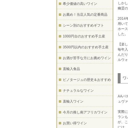
しかし
希少価値の高いワイン
幽霊の
お薦め！当店人気の定番商品
201
用いて
シーン別のおすすめギフト
ホース
した。
1000円台のおすすめ手土産
【楽し
3500円以内のおすすめ手土産
毎年入
んだり
お酒が苦手な方にお薦めワイン
ルウォ
直輸入食品
ワ
ピノタージュの歴史＆おすすめ
ナチュラルなワイン
AAバ
直輸入ワイン
ュヴァ
実際に
今月の推し南アフリカワイン
ランも
が、こ
お買い得ワイン
には、