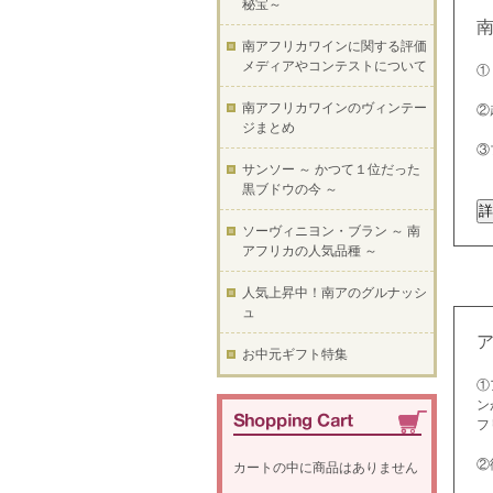
秘宝～
南アフリカワインに関する評価
メディアやコンテストについて
①
南アフリカワインのヴィンテー
②
ジまとめ
③
サンソー ～ かつて１位だった
黒ブドウの今 ～
ソーヴィニヨン・ブラン ～ 南
アフリカの人気品種 ～
人気上昇中！南アのグルナッシ
ュ
お中元ギフト特集
①
ン
フ
②
カートの中に商品はありません