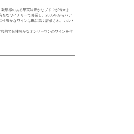
減り、凝縮感のある果実味豊かなブドウが出来ま
名なワイナリーで修業し、2006年からバデ
個性豊かなワインは既に高く評価され、カルト
古典的で個性豊かなオンリーワンのワインを作