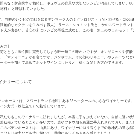
間もなく財産抗争が勃発し、キュヴェの背景や大切なレシピが消失してしまい、80
材料」 と呼ばれていました。
4年、当時のレシピの文献を知るデンマーク人のミクソロジスト（Mix:混ぜる・Ologi
独創的なカクテルを生み出す職人） ラース・シュミット氏と、かのスワートランド
ト氏が出会い、苦心の末にレシピの再現に成功し、この唯一無二のヴェルモット「
み方】
荷とともに瞬く間に完売してしまう唯一無二の味わいですが、オンザロックや炭酸
、「マティーニ」が有名ですが、ジンやラム、その他のリキュールやフルーツなど
ーターを加えて温めてホットワインにしたりと、様々な楽しみ方ができます。
イナリーについて
デンホーストは、スワートランド地区にある28ヘクタールの小さなワイナリーです
イン方式（株仕立て）で栽培しています。
私たちもこのワイナリーに訪れましたが、本当に手を加えていない、自然に近い状
兼ね備えているところが多いので、庭やブドウ畑も綺麗に手入れされており、また
このバデンホーストは、山奥にあり、ワイナリーに辿り着くまでの敷地内の道も舗
ニワトリや犬なども放し飼いで、動物にもワイルドさを感じました！