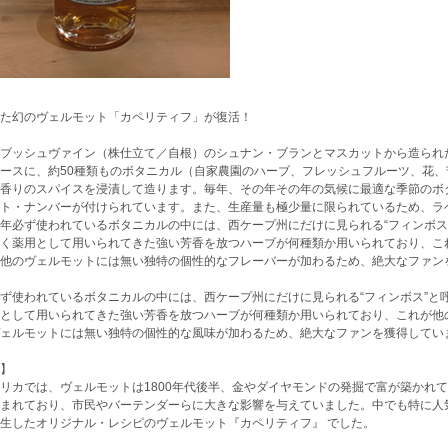
た幻のヴェルモット「カペリティフ」が復活！
ブッシュヴァイン（株仕立て／自根）のシュナン・ブランとマスカットから造られ
ースに、約50種類ものボタニカル（自家農園のハーブ、フレッシュフルーツ、花
香りのスパイスを浸漬して造ります。毎年、その年その年の気候に最適な季節のボ
ト・ナンバーが付けられています。また、生産量も極少量に限られているため、ラ
年必ず使われているボタニカルの中には、西ケープ州にだけに見られる“フィンボス
く薬用として用いられてきた強い芳香を放つハーブが何種類か用いられており、こ
他のヴェルモットには無い独特の個性的なフレーバーが加わるため、絶大なファン
ず使われているボタニカルの中には、西ケープ州にだけに見られる“フィンボス”と
として用いられてきた強い芳香を放つハーブが何種類か用いられており、これが他
ェルモットには無い独特の個性的な風味が加わるため、絶大なファンを獲得してい
】
リカでは、ヴェルモットは1800年代後半、金やダイヤモンドの発掘で富が築かれ
まれており、市民やバーテンダーらに大きな影響を与えていました。中でも特に人気
生したオリジナル・レシピのヴェルモット『カペリティフ』 でした。