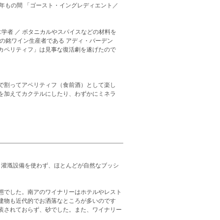
年もの間 「ゴースト・イングレディエント／
st:学者 ／ ボタニカルやスパイスなどの材料を
の銘ワイン生産者である アディ・バーデン
カペリティフ」は見事な復活劇を遂げたので
で割ってアペリティフ（食前酒）として楽し
を加えてカクテルにしたり、わずかにミネラ
。灌漑設備を使わず、ほとんどが自然なブッシ
態でした。南アのワイナリーはホテルやレスト
建物も近代的でお洒落なところが多いのです
装されておらず、砂でした。また、ワイナリー