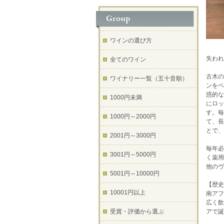
ワインの選び方
失われ
全てのワイン
古木の
ワイナリー一覧（五十音順）
ンをベ
惑的な
1000円未満
にロッ
す。毎
1000円～2000円
て、長
とで、
2001円～3000円
毎年必
3001円～5000円
く薬用
他のヴ
5001円～10000円
【歴史
10001円以上
南アフ
広く飲
受賞・評価から選ぶ
アで誕