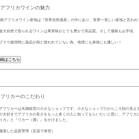
南アフリカワインの魅力
 南アフリカワイン産地は『世界自然遺産』の中にあり、世界一美しい産地と言われ
超大自然で造られるワインは果実味がとても豊かで高品質。そして価格もお手頃。
ブドウ栽培時に薬品が殆ど使われていない為、地球にも身体にも優しい！
アフリカーのこだわり
アフリカーは夫婦経営の小さなショップです。小さなショップだからこそ顔の見え
が大好きでアフリカの良さをもっと多くの人に知ってもらいたいと思い、アフリカ
リカ』と『リカー（酒）』をかけました。
徹底した品質管理（定温で保管）