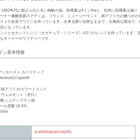
0～1960年代に植えられた古い樹齢の為、収穫量は4トン/haと、自然に収穫量は
ーナー兼醸造家のアディは、フランス、ニュージーランド、南アフリカの幾つかの有
ストの名前でワインを作っています。出来る限り自然なままで、古典的な製法で、
在になっています。
ンジとセカンドレンジ（セカチュア・シリーズ）の2つのレンジを持っています。
なオーナーのワイナリーです。
イン基本情報
バデンホースト カペリティフ
enhorst Caperitif
:南アフリカ/スワートランド
:ヴェルモット（甘口）
種:シュナンブラン他
ール度数:16.5%
50ml
6,300円(税込6,930円)