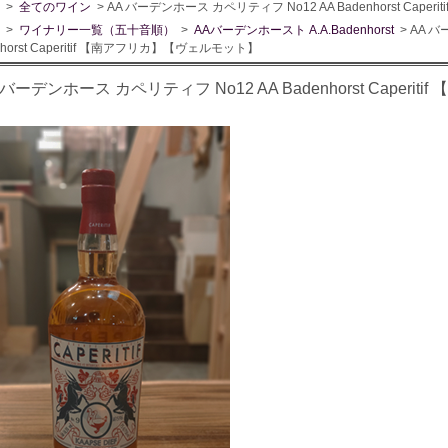
>
全てのワイン
> AA バーデンホース カペリティフ No12 AA Badenhorst Cap
>
ワイナリー一覧（五十音順）
>
AAバーデンホースト A.A.Badenhorst
> AA 
nhorst Caperitif 【南アフリカ】【ヴェルモット】
 バーデンホース カペリティフ No12 AA Badenhorst Caper