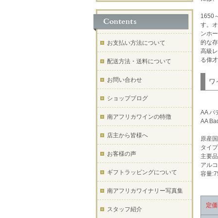
165
す。オ
ンホー
的な存
お支払い方法について
高級レ
る偉才
配送方法・送料について
お問い合わせ
ワ
ショップブログ
AA 
南アフリカワインの特徴
AA Bad
店主から皆様へ
原産国
タイプ
お客様の声
主要品
アルコ
ギフトラッピングについて
容量:7
南アフリカワイナリー写真集
定価
スタッフ紹介