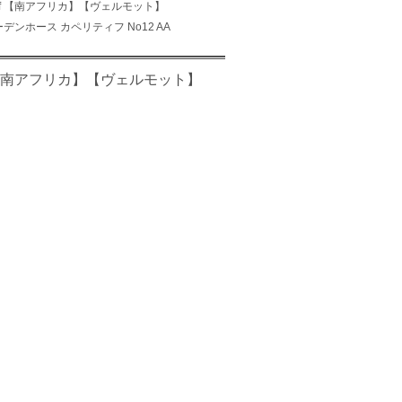
eritif 【南アフリカ】【ヴェルモット】
バーデンホース カペリティフ No12 AA
itif 【南アフリカ】【ヴェルモット】