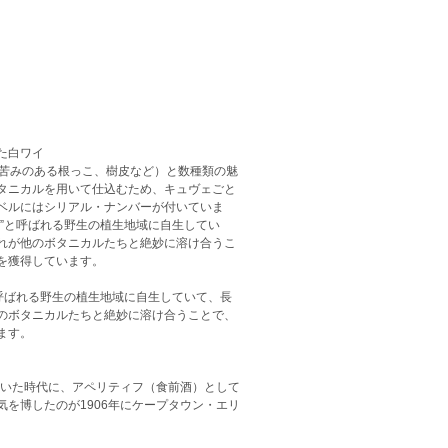
た白ワイ
、苦みのある根っこ、樹皮など）と数種類の魅
タニカルを用いて仕込むため、キュヴェごと
ベルにはシリアル・ナンバーが付いていま
”と呼ばれる野生の植生地域に自生してい
れが他のボタニカルたちと絶妙に溶け合うこ
を獲得しています。
呼ばれる野生の植生地域に自生していて、長
のボタニカルたちと絶妙に溶け合うことで、
ます。
ていた時代に、アペリティフ（食前酒）として
を博したのが1906年にケープタウン・エリ