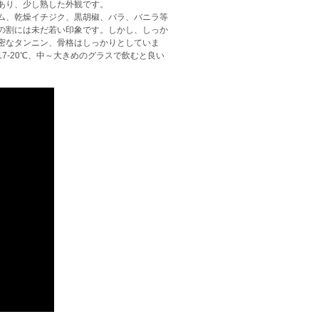
あり、少し熟した外観です。
ム、乾燥イチジク、黒胡椒、バラ、バニラ等
の割には未だ若い印象です。しかし、しっか
密なタンニン、骨格はしっかりとしていま
7-20℃、中～大きめのグラスで飲むと良い