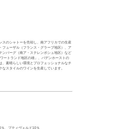
フランスのシャトーを売却し、南アフリカでの生産
・フューザル（フランス・グラーブ地区）、ア
テンバーグ（南ア・ステレンボシュ地区）など
スワートランド地区の雄」、バデンホーストの
は、素晴らしい環境とプロフェッショナルなチ
クなスタイルのワインを生産しています。
0％、プティヴェルド10％