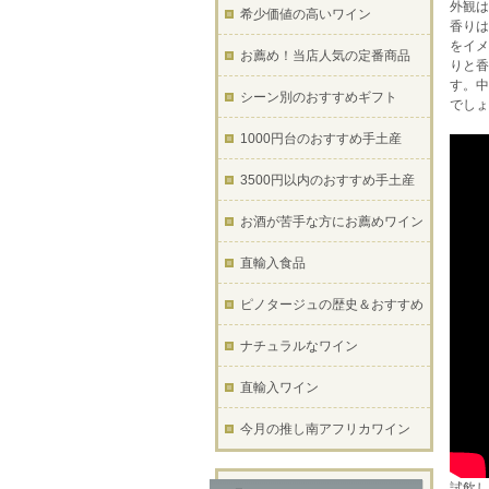
外観は
希少価値の高いワイン
香りは
をイメ
お薦め！当店人気の定番商品
りと香
す。中
シーン別のおすすめギフト
でしょ
1000円台のおすすめ手土産
3500円以内のおすすめ手土産
お酒が苦手な方にお薦めワイン
直輸入食品
ピノタージュの歴史＆おすすめ
ナチュラルなワイン
直輸入ワイン
今月の推し南アフリカワイン
試飲し