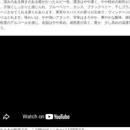
、深みのある輝きのある紫がかったルビー色、濃淡はやや濃く、やや軽めの粘性が
、力強くしっかりと感じられ、ブルーベリー、カシス、ブラックベリー、干しプラ
ージさせてくれる香りがあります。果実やスパイスの香りが主体で、ヴィンテージ
りはとれます。味わいは、やや強いアタック、甘味はまろやか、爽やかな酸味、緻
程度のアルコールを感じ、余韻はやや長め。成熟度が高く、豊か、少し高めの温度1
う。
たときの動画です。この時のヴィンテージは2009です。