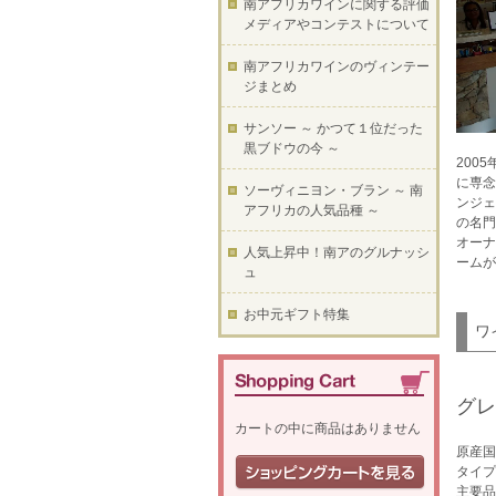
南アフリカワインに関する評価
メディアやコンテストについて
南アフリカワインのヴィンテー
ジまとめ
サンソー ～ かつて１位だった
黒ブドウの今 ～
200
に専念
ソーヴィニヨン・ブラン ～ 南
ンジェ
アフリカの人気品種 ～
の名門
オーナ
人気上昇中！南アのグルナッシ
ームが
ュ
お中元ギフト特集
ワ
グレ
カートの中に商品はありません
原産国
タイプ
主要品