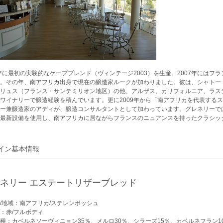
5年に最初の実験的なケープブレンド（ヴィンテージ2003）を生産。2007年には
。その年、南アフリカ出身で現在の醸造家ルークが加わりました。彼は、シャトー
リュス（フランス・サンテミリオン地区）の他、アルザス、カリフォルニア、ラス
ワイナリーで醸造経験を積んでいます。更に2009年から「南アフリカを代表する
ー兼醸造家のアディが、醸造コンサルタントとして加わっています。グレネリーで
最新設備を使用し、南アフリカに居ながらフランスのニュアンスを持ったクラシッ
イン基本情報
ネリー エステートリザーブレッド
/地域：南アフリカ/ステレンボッシュ
：赤/フルボディ
種：カベルネソーヴィニョン35％、メルロ30％、シラーズ15％、カベルネフラン1