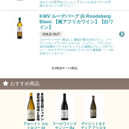
ボルドーの名門Ch.ピション ラランドの元オーナーが手
掛けるブレンド赤ワイン！！
KWV ルーデバーグ 白 Roodeberg
Blanc 【南アフリカワイン】【白ワ
イン】
SOLD OUT
フルーティーかつ香ばしい風味が魅力の白ワイン。ソー
ヴィニヨンブランやシャルドネ、シュナン・ブランなど
合計6品種のブドウをブレンドした複雑なブレンド白ワイ
ン！！サクラアワード2025にてゴールド賞受賞！！（20
24年ヴィンテージ）
全3商品中 / 1-3商品
おすすめ商品
アルヘイト カル
ラールワインズ
デイビット＆ナ
デイビット
トロジー Al
サンソー Ra
ディア アリスタ
ディア エル