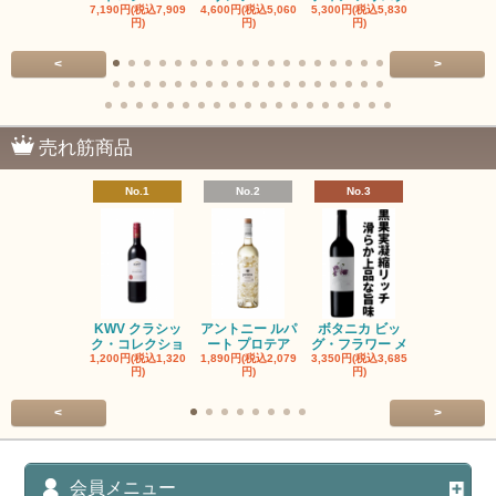
7,190円(税込7,909
4,600円(税込5,060
5,300円(税込5,830
5,300円(税込5
円)
円)
円)
円)
<
>
売れ筋商品
No.1
No.2
No.3
No.4
KWV クラシッ
アントニー ルパ
ボタニカ ビッ
ブーケンハ
ク・コレクショ
ート プロテア
グ・フラワー メ
クルーフ ポ
1,200円(税込1,320
1,890円(税込2,079
3,350円(税込3,685
1,560円(税込1
円)
円)
円)
円)
<
>
会員メニュー