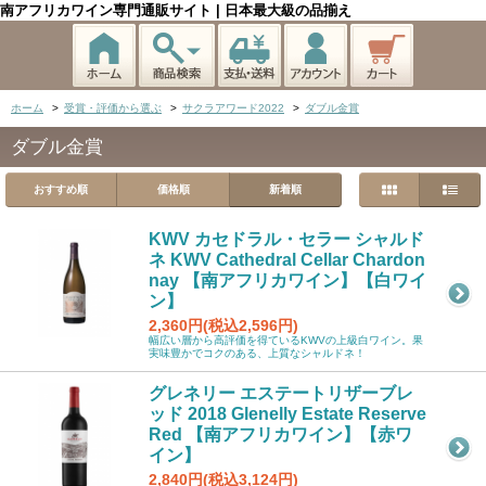
南アフリカワイン専門通販サイト | 日本最大級の品揃え
ホーム
>
受賞・評価から選ぶ
>
サクラアワード2022
>
ダブル金賞
ダブル金賞
おすすめ順
価格順
新着順
KWV カセドラル・セラー シャルド
ネ KWV Cathedral Cellar Chardon
nay 【南アフリカワイン】【白ワイ
ン】
2,360円(税込2,596円)
幅広い層から高評価を得ているKWVの上級白ワイン。果
実味豊かでコクのある、上質なシャルドネ！
グレネリー エステートリザーブレ
ッド 2018 Glenelly Estate Reserve
Red 【南アフリカワイン】【赤ワ
イン】
2,840円(税込3,124円)