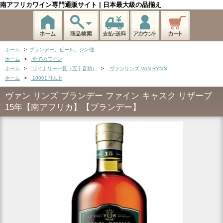
南アフリカワイン専門通販サイト | 日本最大級の品揃え
ホーム
>
ブランデー、ビール、ジン他
ホーム
>
全てのワイン
ホーム
>
ワイナリー一覧（五十音順）
>
ヴァンリンズ VAN RYN'S
ホーム
>
10001円以上
ヴァン リンズ ブランデー ファイン キャスク リザーブ
15年【南アフリカ】【ブランデー】