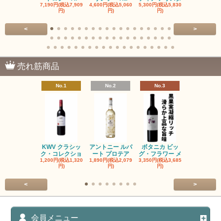
7,190円(税込7,909
4,600円(税込5,060
5,300円(税込5,830
5,300円(税込5
円)
円)
円)
円)
<
>
売れ筋商品
No.1
No.2
No.3
No.4
KWV クラシッ
アントニー ルパ
ボタニカ ビッ
ブーケンハ
ク・コレクショ
ート プロテア
グ・フラワー メ
クルーフ ポ
1,200円(税込1,320
1,890円(税込2,079
3,350円(税込3,685
1,560円(税込1
円)
円)
円)
円)
<
>
会員メニュー