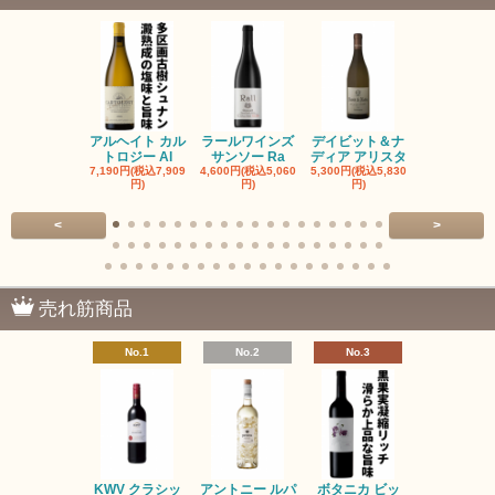
アルヘイト カル
ラールワインズ
デイビット＆ナ
デイビット
トロジー Al
サンソー Ra
ディア アリスタ
ディア エル
7,190円(税込7,909
4,600円(税込5,060
5,300円(税込5,830
5,300円(税込5
円)
円)
円)
円)
<
>
売れ筋商品
No.1
No.2
No.3
No.4
KWV クラシッ
アントニー ルパ
ボタニカ ビッ
ブーケンハ