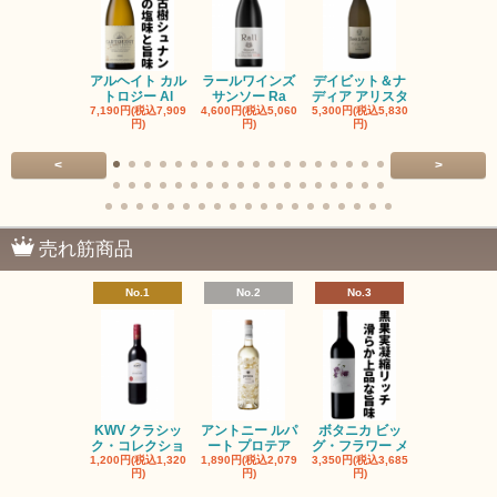
アルヘイト カル
ラールワインズ
デイビット＆ナ
デイビット
トロジー Al
サンソー Ra
ディア アリスタ
ディア エル
7,190円(税込7,909
4,600円(税込5,060
5,300円(税込5,830
5,300円(税込5
円)
円)
円)
円)
<
>
売れ筋商品
No.1
No.2
No.3
No.4
KWV クラシッ
アントニー ルパ
ボタニカ ビッ
ブーケンハ
ク・コレクショ
ート プロテア
グ・フラワー メ
クルーフ ポ
1,200円(税込1,320
1,890円(税込2,079
3,350円(税込3,685
1,560円(税込1
円)
円)
円)
円)