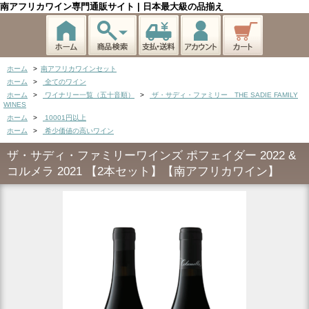
南アフリカワイン専門通販サイト | 日本最大級の品揃え
ホーム
>
南アフリカワインセット
ホーム
>
全てのワイン
ホーム
>
ワイナリー一覧（五十音順）
>
ザ・サディ・ファミリー THE SADIE FAMILY
WINES
ホーム
>
10001円以上
ホーム
>
希少価値の高いワイン
ザ・サディ・ファミリーワインズ ポフェイダー 2022 &
コルメラ 2021 【2本セット】【南アフリカワイン】