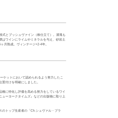
は垣根式とブッシュヴァイン（株仕立て）。灌漑も
壌はワインにライムやミネラルを与え、砂岩土
月熟成。ヴィンテージ+2-4年。
マーケットにおいて認められるよう努力したこ
位置付けを明確にしました。
品種に特化し評価を高める努力をしているワイ
ニューヨークタイムズ』などの出版物に取り上
のトップ生産者の「Ch.シュヴァル・ブラ