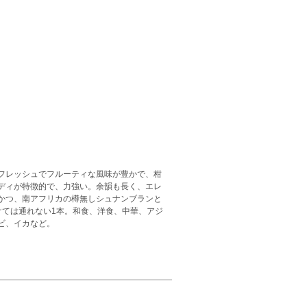
フレッシュでフルーティな風味が豊かで、柑
ディが特徴的で、力強い。余韻も長く、エレ
かつ、南アフリカの樽無しシュナンブランと
けては通れない1本。和食、洋食、中華、アジ
ビ、イカなど。