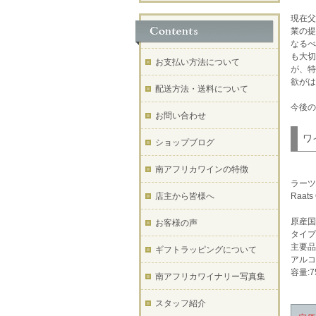
現在父
業の提
なるべ
も大切
お支払い方法について
が、特
欲がは
配送方法・送料について
今後の
お問い合わせ
ワ
ショップブログ
南アフリカワインの特徴
ラーツ
店主から皆様へ
Raats 
原産国
お客様の声
タイプ
主要品
ギフトラッピングについて
アルコー
容量:7
南アフリカワイナリー写真集
スタッフ紹介