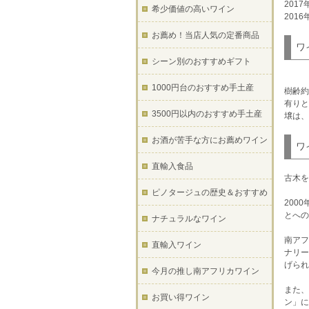
201
希少価値の高いワイン
201
お薦め！当店人気の定番商品
ワ
シーン別のおすすめギフト
1000円台のおすすめ手土産
樹齢約
有りと
3500円以内のおすすめ手土産
壌は、
お酒が苦手な方にお薦めワイン
ワ
直輸入食品
古木を
ピノタージュの歴史＆おすすめ
200
とへの
ナチュラルなワイン
南アフ
直輸入ワイン
ナリー
げられ
今月の推し南アフリカワイン
また、
お買い得ワイン
ン」に