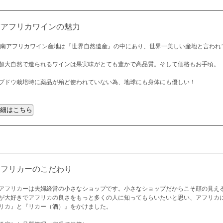
南アフリカワインの魅力
 南アフリカワイン産地は『世界自然遺産』の中にあり、世界一美しい産地と言われ
超大自然で造られるワインは果実味がとても豊かで高品質。そして価格もお手頃。
ブドウ栽培時に薬品が殆ど使われていない為、地球にも身体にも優しい！
アフリカーのこだわり
アフリカーは夫婦経営の小さなショップです。小さなショップだからこそ顔の見え
が大好きでアフリカの良さをもっと多くの人に知ってもらいたいと思い、アフリカ
リカ』と『リカー（酒）』をかけました。