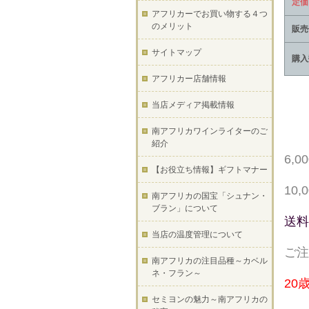
定価
アフリカーでお買い物する４つ
のメリット
販売
サイトマップ
購入
アフリカー店舗情報
当店メディア掲載情報
南アフリカワインライターのご
紹介
6,
【お役立ち情報】ギフトマナー
10
南アフリカの国宝「シュナン・
ブラン」について
送料
当店の温度管理について
ご注
南アフリカの注目品種～カベル
ネ・フラン～
20
セミヨンの魅力～南アフリカの