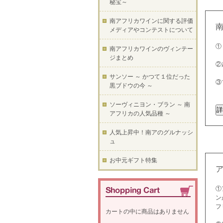
秘宝～
南アフリカワインに関する評価
メディアやコンテストについて
①
南アフリカワインのヴィンテー
ジまとめ
②
サンソー ～ かつて１位だった
③
黒ブドウの今 ～
ソーヴィニヨン・ブラン ～ 南
アフリカの人気品種 ～
人気上昇中！南アのグルナッシ
ュ
お中元ギフト特集
①
ン
フ
カートの中に商品はありません