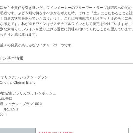
親から全責任を引き継いだ、ワインメーカーのブルーワー・ラーツは環境への関心
唱者です。ぶどう畑で何をすべきかを考えた時、それは 『土』にこだわることと
く自然の状態を保っていたほうがよく、これは有機栽培とビオディナミの考えに基
な考えです。私が造るワインはサステナブルワインとして認定を受けていますが、
別な素晴らしいワインを造り上げる過程に興味を抱いてくれることを望んでいます
っきりと感じ取れます。
益々の発展が楽しみなワイナリーの一つです！
イン基本情報
 オリジナル シュナン・ブラン
Original Chenin Blanc
/地域:南アフリカ/ステレンボッシュ
:白/辛口
種:シュナン・ブラン100％
ル:13.5％
50ml