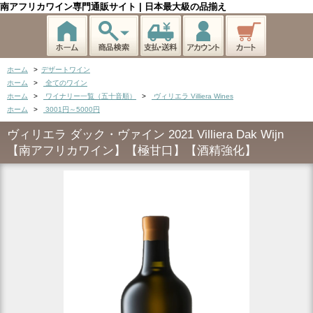
南アフリカワイン専門通販サイト | 日本最大級の品揃え
ホーム
>
デザートワイン
ホーム
>
全てのワイン
ホーム
>
ワイナリー一覧（五十音順）
>
ヴィリエラ Villiera Wines
ホーム
>
3001円～5000円
ヴィリエラ ダック・ヴァイン 2021 Villiera Dak Wijn
【南アフリカワイン】【極甘口】【酒精強化】