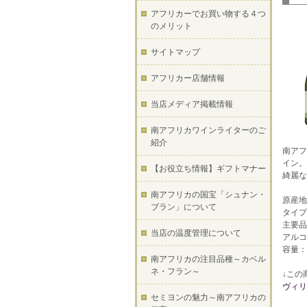
アフリカーでお買い物する４つ
のメリット
サイトマップ
アフリカー店舗情報
当店メディア掲載情報
南アフリカワインライターのご
紹介
南アフ
イン。
【お役立ち情報】ギフトマナー
綺麗な
南アフリカの国宝「シュナン・
原産地
ブラン」について
タイプ
主要品
当店の温度管理について
アルコ
容量：7
南アフリカの注目品種～カベル
ネ・フラン～
↓この
ヴィリ
セミヨンの魅力～南アフリカの