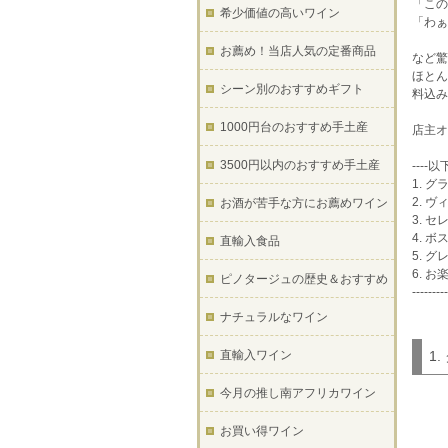
「この
希少価値の高いワイン
「わぁ
お薦め！当店人気の定番商品
など驚
ほとん
シーン別のおすすめギフト
料込み
1000円台のおすすめ手土産
店主オ
3500円以内のおすすめ手土産
---
1. 
2. 
お酒が苦手な方にお薦めワイン
3. 
4. 
直輸入食品
5. 
6. 
ピノタージュの歴史＆おすすめ
---------
ナチュラルなワイン
直輸入ワイン
1
今月の推し南アフリカワイン
お買い得ワイン