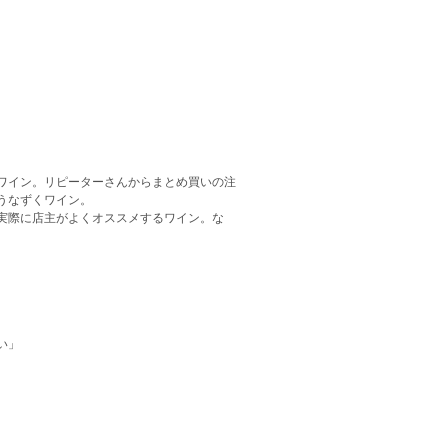
ワイン。リピーターさんからまとめ買いの注
うなずくワイン。
実際に店主がよくオススメするワイン。な
い」