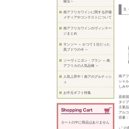
秘宝～
3
南アフリカワインに関する評価
メディアやコンテストについて
南アフリカワインのヴィンテー
ジまとめ
サンソー ～ かつて１位だった
黒ブドウの今 ～
ソーヴィニヨン・ブラン ～ 南
アフリカの人気品種 ～
南アフ
人気上昇中！南アのグルナッシ
シャル
ュ
しみや
お中元ギフト特集
原産国
タイプ
主要品
アルコ
容量：7
カートの中に商品はありません
↓この