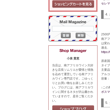
セレマ
4
250
南アフ
は変わ
過去、ワ
https:
小泉 貴恵
原産国
当店は、南アフリカワイン大好
タイプ
きな店長ソムリエが愛情と情熱
主要品
を込めて運営している南アフリ
アルコ
カワイン専門店です。ごゆっく
容量：7
りとお買い物をお楽しみくださ
い。ブログには、南アフリカワ
↓この
インに関するネタが沢山書かれ
ボスマ
ていますので、是非ご覧くださ
い。
5