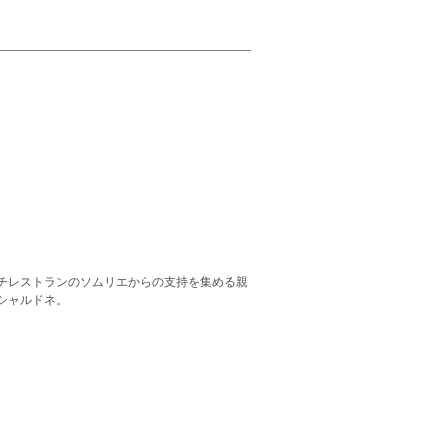
チレストランのソムリエからの支持を集める親
シャルドネ。