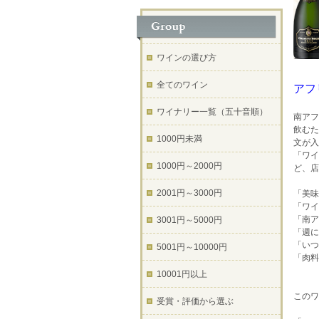
ワインの選び方
全てのワイン
アフ
ワイナリー一覧（五十音順）
南アフ
飲むた
1000円未満
文が入
「ワイ
1000円～2000円
ど、店
2001円～3000円
「美味
「ワイ
「南ア
3001円～5000円
「週に
「いつ
5001円～10000円
「肉料
10001円以上
このワ
受賞・評価から選ぶ