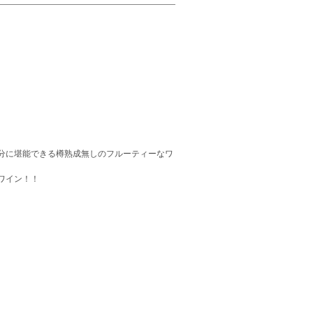
分に堪能できる樽熟成無しのフルーティーなワ
ワイン！！