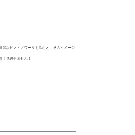
綺麗なピノ・ノワールを飲むと、そのイメージ
点)を獲得！見逃せません！