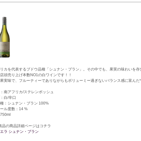
リカを代表するブドウ品種「シュナン・ブラン」。その中でも、果実の味わいを存
店頭売り上げ本数NO1の白ワインです！！
果実味で、フルーティーでありながらもボリューミー過ぎないバランス感に富んだ
：南アフリカ/ステレンボッシュ
：白/辛口
種：シュナン・ブラン 100%
ール度数：14 %
50ml
商品の商品詳細ページはコチラ
エラ シュナン・ブラン