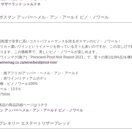
 サザーランド シャルドネ
. ボスマン アッパーヘメル・アン・アールド ピノ・ノワール
0円程度で非常に高いコストパフォーマンスを誇るボスマンのピノ・ノワール！
リカ＝濃いワインというイメージを持っている方々も多いのですが、この涼しげで
ります。この価格帯で、美しいピノ・ノワールが楽しめます。
インマグ(南ア)「Prescient Pinot Noir Report 2021」で、堂々の第1位(94
//winemag.co.za/wine/best/pinot-noir/
：南アフリカ/アッパー・ヘメル・アン・アールド
：赤ワイン/ミディアムボディ
種：ピノノワール100%
ール：13.5％
50ml
商品の商品詳細ページはコチラ
ン アッパーヘメル・アン・アールド ピノ・ノワール
. グレネリー エステートリザーブレッド