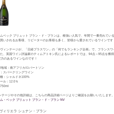
ムベック ブリュット ブラン・ド・ブランは、根強い人気で、年間で一番売れてい
買いされるお客様、リピーターのお客様も多く、皆様から愛されているワインです
ヴィンテージが、「日経プラスワン」の「何でもランキング企画」で、フランスワ
た、英国ワイン評論家のティムアトキン氏によるレポートでは、94点～95点を獲
実力のあるワインなのです！
/地域：南アフリカ/ロバートソン
：スパークリングワイン
種：シャルドネ100%
ール：12.0％
50ml
ンテージやその他詳細は、こちらの商品詳細ページよりご確認をお願いいたします
ム・ベック ブリュット ブラン・ド・ブラン NV
. ヴィリエラ シュナン・ブラン