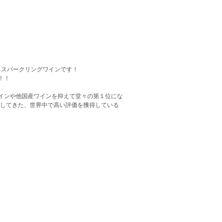
るスパークリングワインです！
！！
インや他国産ワインを抑えて堂々の第１位にな
得してきた、世界中で高い評価を獲得している
。