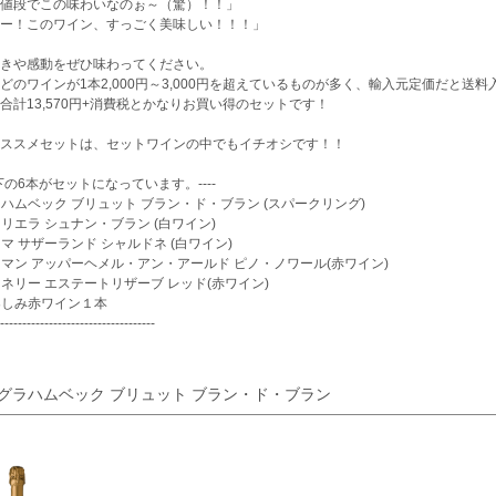
値段でこの味わいなのぉ～（驚）！！」
ー！このワイン、すっごく美味しい！！！」
きや感動をぜひ味わってください。
どのワインが1本2,000円～3,000円を超えているものが多く、輸入元定価だと送料入
合計13,570円+消費税とかなりお買い得のセットです！
ススメセットは、セットワインの中でもイチオシです！！
-以下の6本がセットになっています。----
グラハムベック ブリュット ブラン・ド・ブラン (スパークリング)
ヴィリエラ シュナン・ブラン (白ワイン)
セレマ サザーランド シャルドネ (白ワイン)
ボスマン アッパーヘメル・アン・アールド ピノ・ノワール(赤ワイン)
グレネリー エステートリザーブ レッド(赤ワイン)
お楽しみ赤ワイン１本
-----------------------------------
. グラハムベック ブリュット ブラン・ド・ブラン