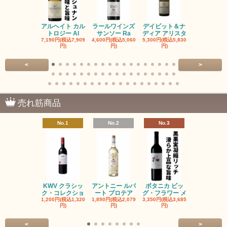
アルヘイト カル
ラールワインズ
デイビット＆ナ
デイビット
トロジー Al
サンソー Ra
ディア アリスタ
ディア エル
7,190円(税込7,909
4,600円(税込5,060
5,300円(税込5,830
5,300円(税込5
円)
円)
円)
円)
<
>
売れ筋商品
No.1
No.2
No.3
No.4
KWV クラシッ
アントニー ルパ
ボタニカ ビッ
ブーケンハ
ク・コレクショ
ート プロテア
グ・フラワー メ
クルーフ ポ
1,200円(税込1,320
1,890円(税込2,079
3,350円(税込3,685
1,560円(税込1
円)
円)
円)
円)
<
>