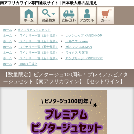
南アフリカワイン専門通販サイト | 日本最大級の品揃え
ホーム
>
南アフリカワインセット
ホーム
>
ワイナリー一覧（五十音順）
>
カノンコップ KANONKOP
ホーム
>
ワイナリー一覧（五十音順）
>
ドルニエ dornier
ホーム
>
ワイナリー一覧（五十音順）
>
ボスマン BOSMAN
ホーム
>
ワイナリー一覧（五十音順）
>
ライクス RIJK'S
ホーム
>
ワイナリー一覧（五十音順）
>
ロングリッジ LONGRIDGE
ホーム
>
10001円以上
【数量限定】ピノタージュ100周年！プレミアムピノタ
ージュセット【南アフリカワイン】【セットワイン】