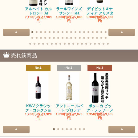
アルヘイト カル
ラールワインズ
デイビット＆ナ
デイビット
トロジー Al
サンソー Ra
ディア アリスタ
ディア エル
7,190円(税込7,909
4,600円(税込5,060
5,300円(税込5,830
5,300円(税込5
円)
円)
円)
円)
<
>
売れ筋商品
No.1
No.2
No.3
No.4
KWV クラシッ
アントニー ルパ
ボタニカ ビッ
ブーケンハ
ク・コレクショ
ート プロテア
グ・フラワー メ
クルーフ ポ
1,200円(税込1,320
1,890円(税込2,079
3,350円(税込3,685
1,560円(税込1
円)
円)
円)
円)
<
>