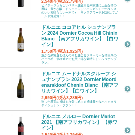
2,540円(税込2,794円)
ピノタージュらしいベリー感溢れる果実感に上品な樽の
風味、豊かな酸。ドルニエらしいエレガントでバランス
のいい素晴らしい一本です！サクラアワード2026にてゴ
ールド賞受賞！！
ドルニエ ココアヒル シュナンブラ
ン 2024 Dornier Cocoa Hill Chinin
Blanc 【南アフリカワイン】【白ワ
イン】
1,750円(税込1,925円)
豊かな果実感とほんのりと感じるクリーミーな樽由来の
バニラ感。価格対比でお買い得な素晴らしいシュナンブ
ラン。
ドルニエ ムードナルスクルーフ シ
ュナンブラン 2022 Dornier Moord
enarskloof Chenin Blanc 【南アフ
リカワイン】【白ワイン】
2,990円(税込3,289円)
熟した果実の旨味を存分に感じる旨味豊かなハイクオリ
ティシュナン・ブラン！！
ドルニエ メルロー Dornier Merlot
2021 【南アフリカワイン】 【赤ワ
イン】
2,540円(税込2,794円)