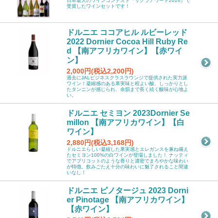
日本最大のワインコンテスト『サクラアワード2026』で
受賞したワインセットです！
ドルニエ ココアヒル ルビーレッド
2022 Dornier Cocoa Hill Ruby Re
d 【南アフリカワイン】【赤ワイ
ン】
2,000円(税込2,200円)
過去にJALビジネスクラスラウンジで提供された実力派
ワイン！凝縮感のある果実味と程よい酸、しっかりとし
たタンニンが感じられ、余韻まで長く続く酸味が心地よ
い。
ドルニエ セミヨン 2023Dornier Se
millon 【南アフリカワイン】【白
ワイン】
2,880円(税込3,168円)
ドルニエらしい凝縮した果実感とエレガンスを兼ね備え
たセミヨン100%の白ワインが登場しました！ ナッティ
でアプリコットのような香りと濃密でまろやかな味わい
が特徴。飲みごたえ十分の味わいに魅了されること間違
いなし！
ドルニエ ピノタージュ 2023 Dorni
er Pinotage 【南アフリカワイン】
【赤ワイン】