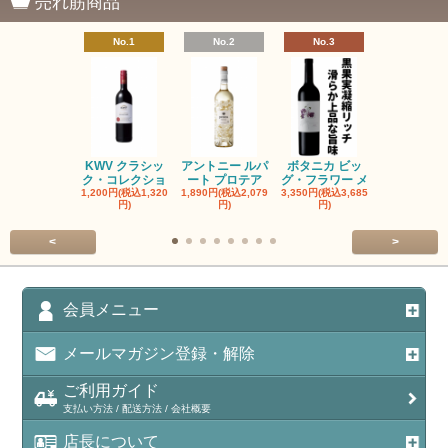
売れ筋商品
No.1
No.2
No.3
No.4
KWV クラシッ
アントニー ルパ
ボタニカ ビッ
ブーケンハ
ク・コレクショ
ート プロテア
グ・フラワー メ
クルーフ ポ
1,200円(税込1,320
1,890円(税込2,079
3,350円(税込3,685
1,560円(税込1
円)
円)
円)
円)
<
>
会員メニュー
メールマガジン登録・解除
ご利用ガイド
支払い方法 / 配送方法 / 会社概要
店長について