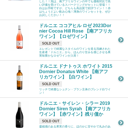
した！！泡は、南アフリカワインの中でも価格対比で高
い評価を受けているスパークリングがセットに登場！！
白はお手軽ですが、どちらも高品質で好評ワイン！！赤
はちょうどよい飲み心地！渾身のワインセットを、ぜひ
お試しください！！
ドルニエ ココアヒル ロゼ 2023Dor
nier Cocoa Hill Rose 【南アフリカ
ワイン】【ロゼワイン】
SOLD OUT
エレガントで綺麗なスタイルのワインを造る洗練された
生産者「ドルニエ」から、ほんのり甘みを感じさせる果
実味豊かなロゼワインが入荷！
ドルニエ ドナトゥス ホワイト 2015
Dornier Donatus White 【南アフ
リカワイン】【白ワイン】
SOLD OUT
リッチで綺麗なシュナン・ブラン主体のブレンド白ワイ
ン！
ドルニエ・サイレン・シラー 2019
Dornier Siren Syrah 【南アフリカ
ワイン】【赤ワイン】残り僅か
SOLD OUT
凝縮感のある果実の香りに、ほのかに甘やかで丸みのあ