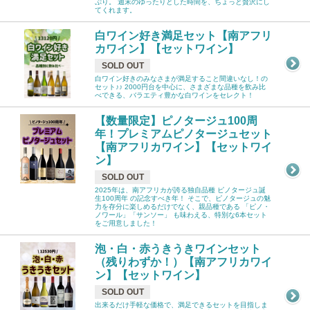
ぷり。 週末のゆったりとした時間を、ちょっと贅沢にし
てくれます。
白ワイン好き満足セット【南アフリ
カワイン】【セットワイン】
SOLD OUT
白ワイン好きのみなさまが満足すること間違いなし！の
セット♪♪ 2000円台を中心に、さまざまな品種を飲み比
べできる、バラエティ豊かな白ワインをセレクト！
【数量限定】ピノタージュ100周
年！プレミアムピノタージュセット
【南アフリカワイン】【セットワイ
ン】
SOLD OUT
2025年は、南アフリカが誇る独自品種 ピノタージュ誕
生100周年 の記念すべき年！ そこで、ピノタージュの魅
力を存分に楽しめるだけでなく、親品種である 「ピノ・
ノワール」「サンソー」 も味わえる、特別な6本セット
をご用意しました！
泡・白・赤うきうきワインセット
（残りわずか！）【南アフリカワイ
ン】【セットワイン】
SOLD OUT
出来るだけ手軽な価格で、満足できるセットを目指しま