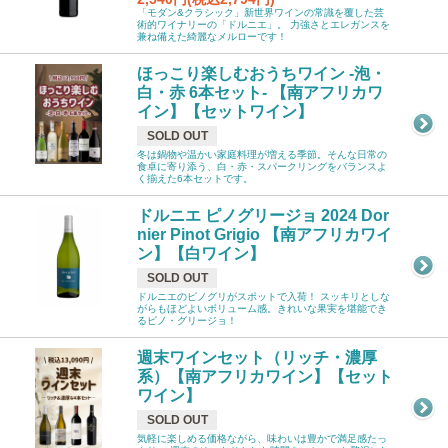
「モダン&クラシック」新世界ワインの常識を覆した芸
術的ワイナリーの「ドルニエ」。 力強さとエレガンスを
兼ね備えた綺麗なメルローです！
ほっこり楽しむおうちワイン -泡・
白・赤 6本セット- 【南アフリカワ
イン】【セットワイン】
SOLD OUT
冬は鍋物や温かい家庭料理が増える季節。そんな日常の
食卓に寄り添う、白・赤・スパークリングをバランスよ
く揃えた6本セットです。
ドルニエ ピノグリージョ 2024 Dor
nier Pinot Grigio 【南アフリカワイ
ン】【白ワイン】
SOLD OUT
ドルニエのピノグリがスポットで入荷！ スッキリとしな
がらもほどよいボリューム感。きれいな果実を堪能でき
るピノ・グリージョ！
週末ワインセット（リッチ・濃厚
系）【南アフリカワイン】【セット
ワイン】
SOLD OUT
気軽に楽しめる価格ながら、味わいは豊かで満足感たっ