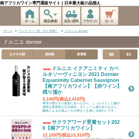
南アフリカワイン専門通販サイト | 日本最大級の品揃え
ホーム
>
ワイナリー一覧（五十音順）
>
ドルニエ dornier
ドルニエ dornier
おすすめ順
価格順
新着順
ドルニエ イクアニミティ カベ
ルネソーヴィニヨン 2021 Dornier
Equanimity Cabernet Sauvignon
【南アフリカワイン】【赤ワイン】
残り僅か
3,100円(税込3,410円)
果実の豊かさが前面にありながら、しっかりとした酸が
濃密な果実味を引き締め、ボリューム感がありながら、
酸味による心地よい引き締まりを感じる味わいです。
サクラアワード受賞セット202
6【南アフリカワイン】
12,100円(税込13,310円)