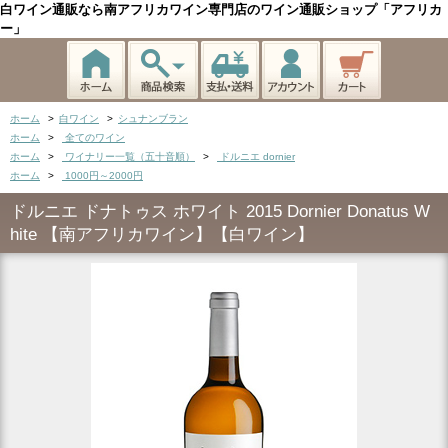
白ワイン通販なら南アフリカワイン専門店のワイン通販ショップ「アフリカ
ー」
ホーム
>
白ワイン
>
シュナンブラン
ホーム
>
全てのワイン
ホーム
>
ワイナリー一覧（五十音順）
>
ドルニエ dornier
ホーム
>
1000円～2000円
ドルニエ ドナトゥス ホワイト 2015 Dornier Donatus W
hite 【南アフリカワイン】【白ワイン】