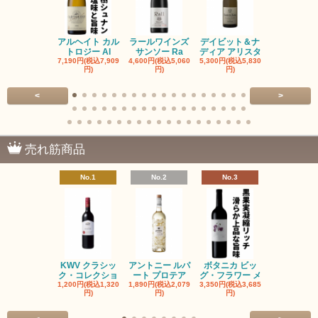
アルヘイト カル
ラールワインズ
デイビット＆ナ
デイビット
トロジー Al
サンソー Ra
ディア アリスタ
ディア エル
7,190円(税込7,909
4,600円(税込5,060
5,300円(税込5,830
5,300円(税込5
円)
円)
円)
円)
<
>
売れ筋商品
No.1
No.2
No.3
No.4
KWV クラシッ
アントニー ルパ
ボタニカ ビッ
ブーケンハ
ク・コレクショ
ート プロテア
グ・フラワー メ
クルーフ ポ
1,200円(税込1,320
1,890円(税込2,079
3,350円(税込3,685
1,560円(税込1
円)
円)
円)
円)