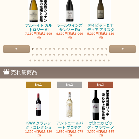
アルヘイト カル
ラールワインズ
デイビット＆ナ
デイビット
トロジー Al
サンソー Ra
ディア アリスタ
ディア エル
7,190円(税込7,909
4,600円(税込5,060
5,300円(税込5,830
5,300円(税込5
円)
円)
円)
円)
<
>
売れ筋商品
No.1
No.2
No.3
No.4
KWV クラシッ
アントニー ルパ
ボタニカ ビッ
ブーケンハ
ク・コレクショ
ート プロテア
グ・フラワー メ
クルーフ ポ
1,200円(税込1,320
1,890円(税込2,079
3,350円(税込3,685
1,560円(税込1
円)
円)
円)
円)