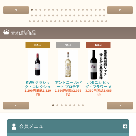
<
>
売れ筋商品
No.1
No.2
No.3
No.4
KWV クラシッ
アントニー ルパ
ボタニカ ビッ
ブーケンハ
ク・コレクショ
ート プロテア
グ・フラワー メ
クルーフ ポ
1,200円(税込1,320
1,890円(税込2,079
3,350円(税込3,685
1,560円(税込1
円)
円)
円)
円)
<
>
会員メニュー