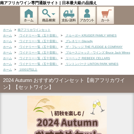
南アフリカワイン専門通販サイト | 日本最大級の品揃え
ホーム
>
南アフリカワインセット
ホーム
>
ワイナリー一覧（五十音順）
>
クルーガー KRUGER FAMILY WINES
ホーム
>
ワイナリー一覧（五十音順）
>
グレネリー Glenelly
ホーム
>
ワイナリー一覧（五十音順）
>
ザ・フレッジ THE FLEDGE & COMPANY
ホーム
>
ワイナリー一覧（五十音順）
>
ブルースジャック・ワインズ Bruce Jack Wines
ホーム
>
ワイナリー一覧（五十音順）
>
リーベック RIEBEEK CELLARS
ホーム
>
ワイナリー一覧（五十音順）
>
リントンパーク LINTON PARK WINES
ホーム
>
10001円以上
2024 Autumn おすすめワインセット【南アフリカワイ
ン】【セットワイン】