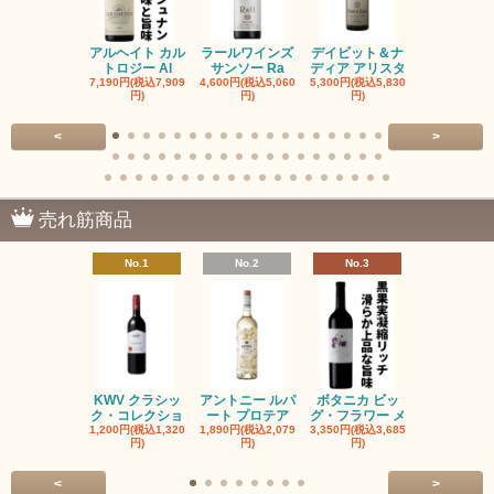
アルヘイト カル
ラールワインズ
デイビット＆ナ
デイビット
トロジー Al
サンソー Ra
ディア アリスタ
ディア エル
7,190円(税込7,909
4,600円(税込5,060
5,300円(税込5,830
5,300円(税込5
円)
円)
円)
円)
<
>
売れ筋商品
No.1
No.2
No.3
No.4
KWV クラシッ
アントニー ルパ
ボタニカ ビッ
ブーケンハ
ク・コレクショ
ート プロテア
グ・フラワー メ
クルーフ ポ
1,200円(税込1,320
1,890円(税込2,079
3,350円(税込3,685
1,560円(税込1
円)
円)
円)
円)
<
>