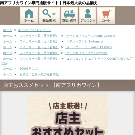
南アフリカワイン専門通販サイト | 日本最大級の品揃え
ホーム
>
南アフリカワインセット
ホーム
>
ワイナリー一覧（五十音順）
>
オートカブリエール Haute Cabriere
ホーム
>
ワイナリー一覧（五十音順）
>
ステレンラスト Stellenrust
ホーム
>
ワイナリー一覧（五十音順）
>
ポールクルーバー PAUL CLUVER
ホーム
>
ワイナリー一覧（五十音順）
>
ライネカ（ライネケ）reyneke
ホーム
>
ワイナリー一覧（五十音順）
>
コンスタンシア エイトサッフ CONSTANTIA UTT
ING
ホーム
>
10001円以上
ホーム
>
お薦め！当店人気の定番商品
店主おススメセット 【南アフリカワイン】