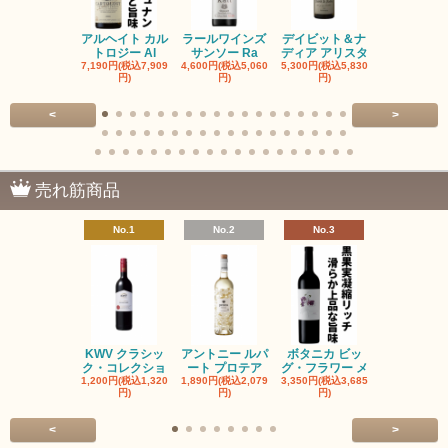
アルヘイト カル
ラールワインズ
デイビット＆ナ
デイビット
トロジー Al
サンソー Ra
ディア アリスタ
ディア エル
7,190円(税込7,909
4,600円(税込5,060
5,300円(税込5,830
5,300円(税込5
円)
円)
円)
円)
<
>
売れ筋商品
No.1
No.2
No.3
No.4
KWV クラシッ
アントニー ルパ
ボタニカ ビッ
ブーケンハ
ク・コレクショ
ート プロテア
グ・フラワー メ
クルーフ ポ
1,200円(税込1,320
1,890円(税込2,079
3,350円(税込3,685
1,560円(税込1
円)
円)
円)
円)
<
>