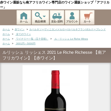
赤ワイン通販なら南アフリカワイン専門店のワイン通販ショップ「アフリカ
ー」
ホーム
>
赤ワイン
>
カベルネソーヴィニヨン/メルロー/カベルネフラン/ボルドーブレンド
ホーム
>
全てのワイン
ホーム
>
ワイナリー一覧（五十音順）
>
ル・リッシュ Le Riche Wines
ホーム
>
3001円～5000円
ルリッシュ リッシェス 2021 Le Riche Richesse 【南ア
フリカワイン】【赤ワイン】