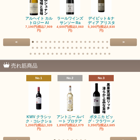
アルヘイト カル
ラールワインズ
デイビット＆ナ
デイビット
トロジー Al
サンソー Ra
ディア アリスタ
ディア エル
7,190円(税込7,909
4,600円(税込5,060
5,300円(税込5,830
5,300円(税込5
円)
円)
円)
円)
<
>
売れ筋商品
No.1
No.2
No.3
No.4
KWV クラシッ
アントニー ルパ
ボタニカ ビッ
ブーケンハ
ク・コレクショ
ート プロテア
グ・フラワー メ
クルーフ ポ
1,200円(税込1,320
1,890円(税込2,079
3,350円(税込3,685
1,560円(税込1
円)
円)
円)
円)