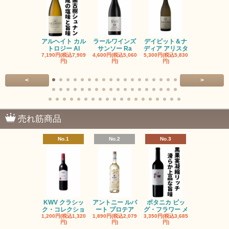
アルヘイト カル
ラールワインズ
デイビット＆ナ
デイビット
トロジー Al
サンソー Ra
ディア アリスタ
ディア エル
7,190円(税込7,909
4,600円(税込5,060
5,300円(税込5,830
5,300円(税込5
円)
円)
円)
円)
<
>
売れ筋商品
No.1
No.2
No.3
No.4
KWV クラシッ
アントニー ルパ
ボタニカ ビッ
ブーケンハ
ク・コレクショ
ート プロテア
グ・フラワー メ
クルーフ ポ
1,200円(税込1,320
1,890円(税込2,079
3,350円(税込3,685
1,560円(税込1
円)
円)
円)
円)