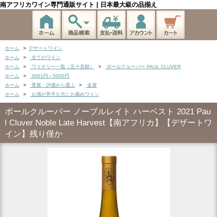
南アフリカワイン専門通販サイト | 日本最大級の品揃え
ホーム
>
デザートワイン
ホーム
>
全てのワイン
ホーム
>
ワイナリー一覧（五十音順）
>
ポールクルーバー PAUL CLUVER
ホーム
>
3001円～5000円
ホーム
>
受賞・評価から選ぶ
>
金賞
ホーム
>
お酒が苦手な方にお薦めワイン
ポールクルーバー ノーブルレイト ハーベスト 2021 Pau
l Cluver Noble Late Harvest【南アフリカ】【デザートワ
イン】残り僅か