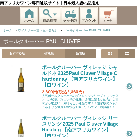
南アフリカワイン専門通販サイト | 日本最大級の品揃え
ホーム
>
ワイナリー一覧（五十音順）
>
ポールクルーバー PAUL CLUVER
ポールクルーバー PAUL CLUVER
おすすめ順
価格順
新着順
ポールクルーバー ヴィレッジ シャ
ルドネ 2025Paul Cluver Village C
hardonnay 【南アフリカワイン】
【白ワイン】
2,600円(税込2,860円)
人気ポールクルーバーのヴィレッジシリーズ！しっかり
とした酸味、程よい樽の風味、余韻に残るなめらかな甘
味が心地よい、素晴らしい逸品です！！通常版のシャル
ドネよりも気持ち軽快な印象で、バランス感抜群！！
ポールクルーバー ヴィレッジ リー
スリング 2025 Paul Cluver Village
Riesling 【南アフリカワイン】
【白ワイン】