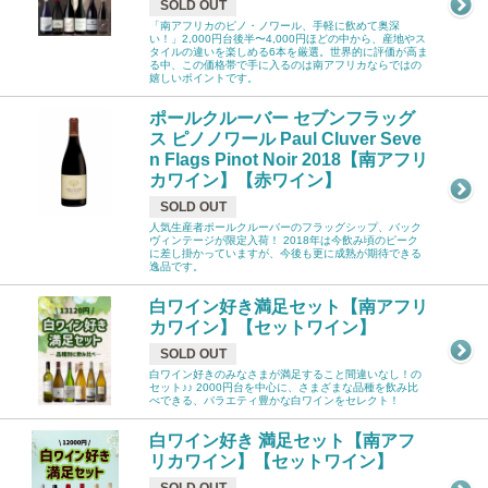
SOLD OUT
「南アフリカのピノ・ノワール、手軽に飲めて奥深
い！」2,000円台後半〜4,000円ほどの中から、産地やス
タイルの違いを楽しめる6本を厳選。世界的に評価が高ま
る中、この価格帯で手に入るのは南アフリカならではの
嬉しいポイントです。
ポールクルーバー セブンフラッグ
ス ピノノワール Paul Cluver Seve
n Flags Pinot Noir 2018【南アフリ
カワイン】【赤ワイン】
SOLD OUT
人気生産者ポールクルーバーのフラッグシップ、バック
ヴィンテージが限定入荷！ 2018年は今飲み頃のピーク
に差し掛かっていますが、今後も更に成熟が期待できる
逸品です。
白ワイン好き満足セット【南アフリ
カワイン】【セットワイン】
SOLD OUT
白ワイン好きのみなさまが満足すること間違いなし！の
セット♪♪ 2000円台を中心に、さまざまな品種を飲み比
べできる、バラエティ豊かな白ワインをセレクト！
白ワイン好き 満足セット【南アフ
リカワイン】【セットワイン】