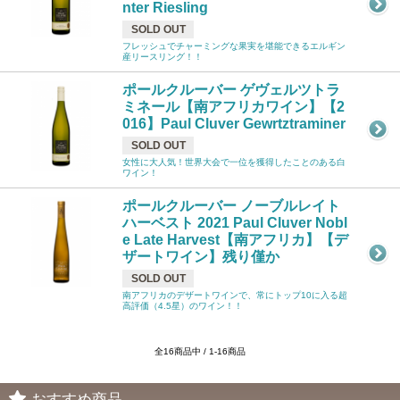
nter Riesling
SOLD OUT
フレッシュでチャーミングな果実を堪能できるエルギン
産リースリング！！
ポールクルーバー ゲヴェルツトラ
ミネール【南アフリカワイン】【2
016】Paul Cluver Gewrtztraminer
SOLD OUT
女性に大人気！世界大会で一位を獲得したことのある白
ワイン！
ポールクルーバー ノーブルレイト
ハーベスト 2021 Paul Cluver Nobl
e Late Harvest【南アフリカ】【デ
ザートワイン】残り僅か
SOLD OUT
南アフリカのデザートワインで、常にトップ10に入る超
高評価（4.5星）のワイン！！
全16商品中 / 1-16商品
おすすめ商品