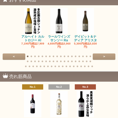
アルヘイト カル
ラールワインズ
デイビット＆ナ
デイビット
トロジー Al
サンソー Ra
ディア アリスタ
ディア エル
7,190円(税込7,909
4,600円(税込5,060
5,300円(税込5,830
5,300円(税込5
円)
円)
円)
円)
<
>
売れ筋商品
No.1
No.2
No.3
No.4