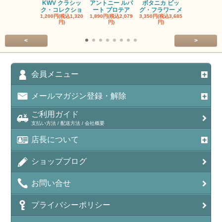
KWV クラシッ
アントニー ルパ
ボタニカ ビッ
ブーケンハ
ク・コレクショ
ート プロテア
グ・フラワー メ
クルーフ ポ
1,200円(税込1,320
1,890円(税込2,079
3,350円(税込3,685
1,560円(税込1
円)
円)
円)
円)
<
>
会員メニュー
メールマガジン登録・解除
ご利用ガイド
支払い方法 / 配送方法 / 会社概要
店長について
ショップブログ
お問い合せ
プライバシーポリシー