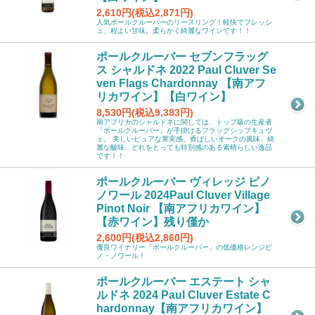
2,610円(税込2,871円)
人気ポールクルーバーのリースリング！軽快でフレッシ
ュ、程よい甘味。柔らかく綺麗なワインです！！
ポールクルーバー セブンフラッグ
ス シャルドネ 2022 Paul Cluver Se
ven Flags Chardonnay 【南アフ
リカワイン】【白ワイン】
8,530円(税込9,383円)
南アフリカのシャルドネに関しては、トップ級の生産者
「ポールクルーバー」が手掛けるフラッグシップキュヴ
ェ。 美しいピュアな果実感、香ばしいオークの風味、綺
麗な酸味、どれをとっても特別感のある素晴らしい逸品
です！！
ポールクルーバー ヴィレッジ ピノ
ノワール 2024Paul Cluver Village
Pinot Noir 【南アフリカワイン】
【赤ワイン】残り僅か
2,600円(税込2,860円)
優良ワイナリー「ポールクルーバー」の低価格レンジピ
ノ・ノワール！
ポールクルーバー エステート シャ
ルドネ 2024 Paul Cluver Estate C
hardonnay【南アフリカワイン】