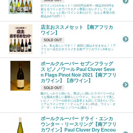
SOLD OUT
白ワインだけのセット！1000円台前半～税込3000円を
超えるワインまでバラエティ豊富にセレクトしていま
す！！ちょっと高いワイン２本だけで、なんと希望小売
税込み6710円！！
店主おススメセット 【南アフリカ
ワイン】
SOLD OUT
これ、私も欲しいです！！ 絶対に損はさせません！！ア
フリカー店主がオススメする南アフリカワイン6本セッ
ト！
ポールクルーバー セブンフラッグ
ス ピノノワール Paul Cluver Seve
n Flags Pinot Noir 2021【南アフリ
カワイン】【赤ワイン】
SOLD OUT
酸のしっかりと効いた、香ばしい焼いたラズベリーのよ
うな風味が美しい素晴らしいワイン。エレガントで美し
いピノ・ノワール好きには是非とも試して頂きたいプレ
ミアムワインです！！ティムアトキン95点、ワイン・オ
ブ・ザ・イヤー(ピノノワール)選出！！
ポールクルーバー ドライ・エンカ
ウンター・リースリング【南アフリ
カワイン】Paul Cluver Dry Encou