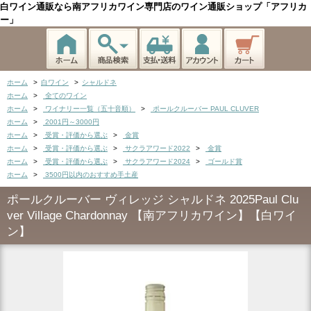
白ワイン通販なら南アフリカワイン専門店のワイン通販ショップ「アフリカ
ー」
ホーム
>
白ワイン
>
シャルドネ
ホーム
>
全てのワイン
ホーム
>
ワイナリー一覧（五十音順）
>
ポールクルーバー PAUL CLUVER
ホーム
>
2001円～3000円
ホーム
>
受賞・評価から選ぶ
>
金賞
ホーム
>
受賞・評価から選ぶ
>
サクラアワード2022
>
金賞
ホーム
>
受賞・評価から選ぶ
>
サクラアワード2024
>
ゴールド賞
ホーム
>
3500円以内のおすすめ手土産
ポールクルーバー ヴィレッジ シャルドネ 2025Paul Clu
ver Village Chardonnay 【南アフリカワイン】【白ワイ
ン】