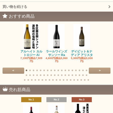
買い物を続ける
おすすめ商品
アルヘイト カル
ラールワインズ
デイビット＆ナ
デイビット
トロジー Al
サンソー Ra
ディア アリスタ
ディア エル
7,190円(税込7,909
4,600円(税込5,060
5,300円(税込5,830
5,300円(税込5
円)
円)
円)
円)
<
>
売れ筋商品
No.1
No.2
No.3
No.4