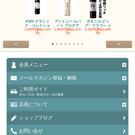
KWV クラシッ
アントニー ルパ
ボタニカ ビッ
ブーケンハ
ク・コレクショ
ート プロテア
グ・フラワー メ
クルーフ ポ
1,200円(税込1,320
1,890円(税込2,079
3,350円(税込3,685
1,560円(税込1
円)
円)
円)
円)
<
>
会員メニュー
メールマガジン登録・解除
ご利用ガイド
支払い方法 / 配送方法 / 会社概要
店長について
ショップブログ
お問い合せ