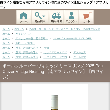
白ワイン通販なら南アフリカワイン専門店のワイン通販ショップ「アフリカ
ー」
ホーム
>
白ワイン
>
その他、リースリング、ヴィオニエ、セミヨン、その他ブレンド
ホーム
>
全てのワイン
ホーム
>
ワイナリー一覧（五十音順）
>
ポールクルーバー PAUL CLUVER
ホーム
>
2001円～3000円
ホーム
>
受賞・評価から選ぶ
>
金賞
ホーム
>
受賞・評価から選ぶ
>
サクラアワード2020
>
ダブル金賞
ホーム
>
受賞・評価から選ぶ
>
サクラアワード2024
>
ゴールド賞
ポールクルーバー ヴィレッジ リースリング 2025 Paul
Cluver Village Riesling 【南アフリカワイン】【白ワイ
ン】