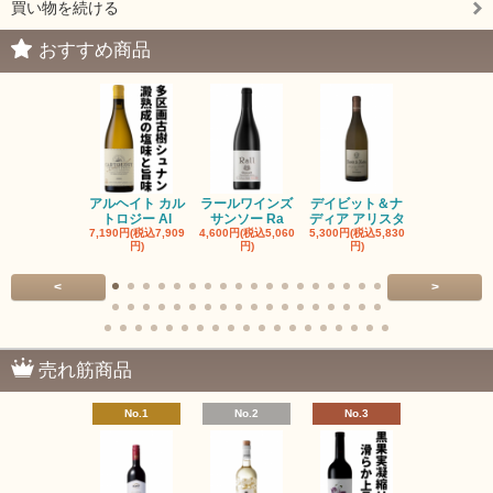
買い物を続ける
おすすめ商品
アルヘイト カル
ラールワインズ
デイビット＆ナ
デイビット
トロジー Al
サンソー Ra
ディア アリスタ
ディア エル
7,190円(税込7,909
4,600円(税込5,060
5,300円(税込5,830
5,300円(税込5
円)
円)
円)
円)
<
>
売れ筋商品
No.1
No.2
No.3
No.4