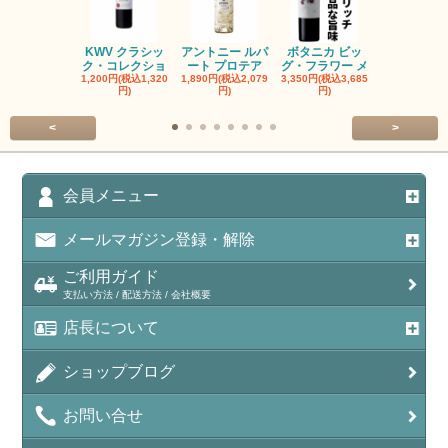
KWV クラシッ
アントニー ルパ
ボタニカ ビッ
ブーケンハ
ク・コレクショ
ート プロテア
グ・フラワー メ
クルーフ ポ
1,200円(税込1,320
1,890円(税込2,079
3,350円(税込3,685
1,560円(税込1
円)
円)
円)
円)
<
>
会員メニュー
メールマガジン登録・解除
ご利用ガイド
支払い方法 / 配送方法 / 会社概要
店長について
ショップブログ
お問い合せ