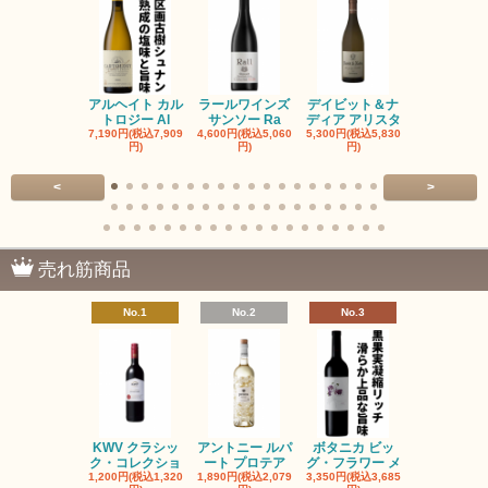
アルヘイト カル
ラールワインズ
デイビット＆ナ
デイビット
トロジー Al
サンソー Ra
ディア アリスタ
ディア エル
7,190円(税込7,909
4,600円(税込5,060
5,300円(税込5,830
5,300円(税込5
円)
円)
円)
円)
<
>
売れ筋商品
No.1
No.2
No.3
No.4
KWV クラシッ
アントニー ルパ
ボタニカ ビッ
ブーケンハ
ク・コレクショ
ート プロテア
グ・フラワー メ
クルーフ ポ
1,200円(税込1,320
1,890円(税込2,079
3,350円(税込3,685
1,560円(税込1