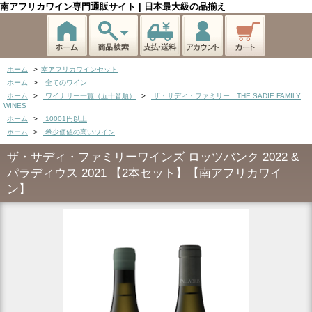
南アフリカワイン専門通販サイト | 日本最大級の品揃え
ホーム
>
南アフリカワインセット
ホーム
>
全てのワイン
ホーム
>
ワイナリー一覧（五十音順）
>
ザ・サディ・ファミリー THE SADIE FAMILY
WINES
ホーム
>
10001円以上
ホーム
>
希少価値の高いワイン
ザ・サディ・ファミリーワインズ ロッツバンク 2022 &
パラディウス 2021 【2本セット】【南アフリカワイ
ン】