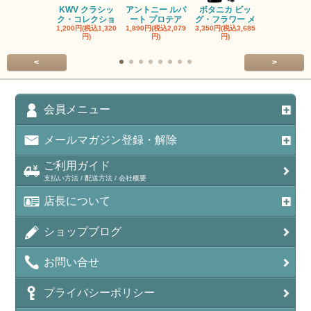
KWV クラシッ
アントニー ルパ
ボタニカ ビッ
ブーケンハ
ク・コレクショ
ート プロテア
グ・フラワー メ
クルーフ ポ
1,200円(税込1,320
1,890円(税込2,079
3,350円(税込3,685
1,560円(税込1
円)
円)
円)
円)
<
>
会員メニュー
メールマガジン登録・解除
ご利用ガイド
支払い方法 / 配送方法 / 会社概要
店長について
ショップブログ
お問い合せ
プライバシーポリシー