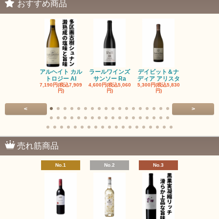
おすすめ商品
アルヘイト カル
ラールワインズ
デイビット＆ナ
デイビット
トロジー Al
サンソー Ra
ディア アリスタ
ディア エル
7,190円(税込7,909
4,600円(税込5,060
5,300円(税込5,830
5,300円(税込5
円)
円)
円)
円)
<
>
売れ筋商品
No.1
No.2
No.3
No.4