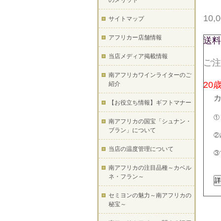
のメリット
10
サイトマップ
アフリカー店舗情報
送料
当店メディア掲載情報
ご注
南アフリカワインライターのご
20
紹介
【お役立ち情報】ギフトマナー
①
南アフリカの国宝「シュナン・
ブラン」について
②
当店の温度管理について
③
南アフリカの注目品種～カベル
ネ・フラン～
セミヨンの魅力～南アフリカの
秘宝～