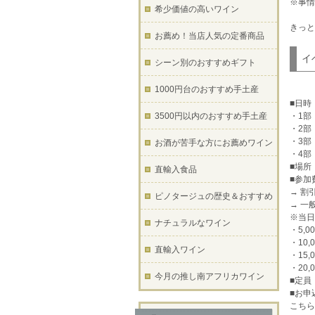
※事情
希少価値の高いワイン
きっと
お薦め！当店人気の定番商品
イ
シーン別のおすすめギフト
1000円台のおすすめ手土産
■日時：
3500円以内のおすすめ手土産
・1部
・2部
・3部
お酒が苦手な方にお薦めワイン
・4部
■場所：
直輸入食品
■参加
→ 割
ピノタージュの歴史＆おすすめ
→ 一
※当日
ナチュラルなワイン
・5,
・10
直輸入ワイン
・15
・20
今月の推し南アフリカワイン
■定員
■お申
こちら