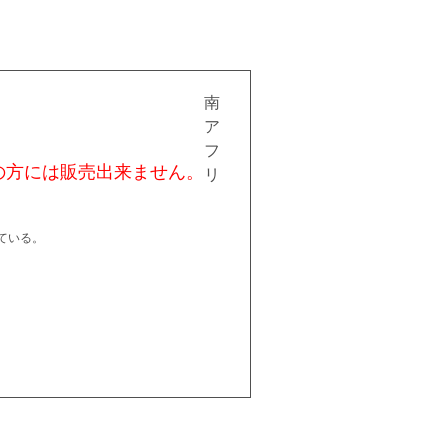
南
ア
フ
の方には販売出来ません。
リ
ている。