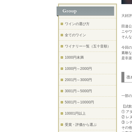
大好評
ワインの選び方
田邉公
ニやワ
全てのワイン
そんな
ワイナリー一覧（五十音順）
今回の
素敵な
1000円未満
是非楽
1000円～2000円
改
2001円～3000円
3001円～5000円
一部の
5001円～10000円
【試飲
① ア
10001円以上
② レ
③ シ
受賞・評価から選ぶ
その他