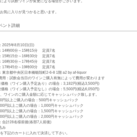
により試飲ワインが変更になる場合がございます。
お気に入りが見つかると思います。
ベント詳細
2025年8月10日(日)
：14時00分～15時15分 定員7名
：15時15分～16時30分 定員7名
：16時30分～17時45分 定員7名
：17時45分～19時00分 定員7名
東京都中央区日本橋蛎殻町2-6-8 1階 a2 by af-liquor
費用：試飲会当日のワインご購入有無によって費用が変わります
引価格（ワイン購入予定あり）の場合：3,182円(税込3,500円)
般価格（ワイン購入予定なし）の場合：5,500円(税込6,050円)
、ワインのご購入金額に応じてキャッシュバック致します。
000円以上ご購入の場合：500円キャッシュバック
,000円以上ご購入の場合：1,000円キャッシュバック
,000円以上ご購入の場合：1,500円キャッシュバック
,000円以上ご購入の場合：2,000円キャッシュバック
：合計28名様前後(各部7人前後)
込み
を下記のカートに入れて決済して下さい。