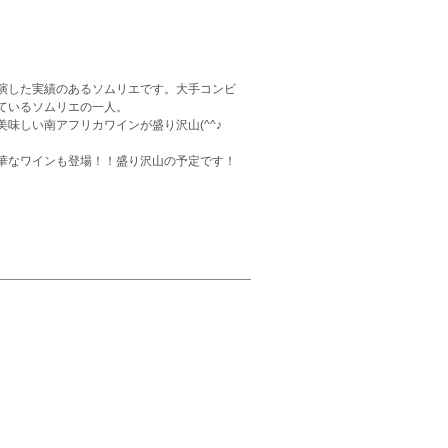
演した実績のあるソムリエです。大手コンビ
ているソムリエの一人。
味しい南アフリカワインが盛り沢山(^^♪
華なワインも登場！！盛り沢山の予定です！