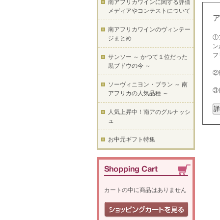
南アフリカワインに関する評価
メディアやコンテストについて
南アフリカワインのヴィンテー
①
ジまとめ
ン
フ
サンソー ～ かつて１位だった
黒ブドウの今 ～
②
ソーヴィニヨン・ブラン ～ 南
③
アフリカの人気品種 ～
人気上昇中！南アのグルナッシ
ュ
お中元ギフト特集
カートの中に商品はありません