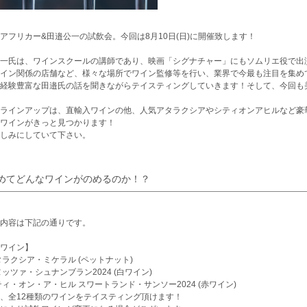
アフリカー&田邉公一の試飲会。今回は8月10日(日)に開催致します！
一氏は、ワインスクールの講師であり、映画「シグナチャー」にもソムリエ役で出
イン関係の店舗など、様々な場所でワイン監修等を行い、業界で今最も注目を集め
経験豊富な田邉氏の話を聞きながらテイスティングしていきます！そして、今回も美
ラインアップは、直輸入ワインの他、人気アタラクシアやシティオンアヒルなど豪
ワインがきっと見つかります！
しみにしていて下さい。
めてどんなワインがのめるのか！？
内容は下記の通りです。
ワイン】
タラクシア・ミケラル (ペットナット)
ヌッツァ・シュナンブラン2024 (白ワイン)
ティ・オン・ア・ヒル スワートランド・サンソー2024 (赤ワイン)
、全12種類のワインをテイスティング頂けます！