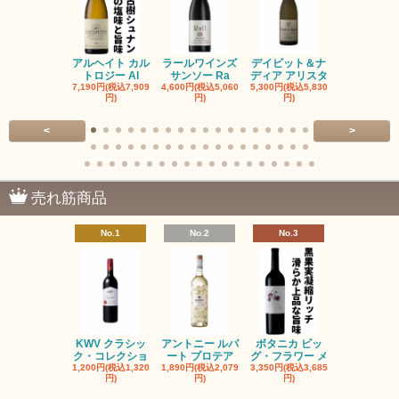
アルヘイト カル
ラールワインズ
デイビット＆ナ
デイビット
トロジー Al
サンソー Ra
ディア アリスタ
ディア エル
7,190円(税込7,909
4,600円(税込5,060
5,300円(税込5,830
5,300円(税込5
円)
円)
円)
円)
<
>
売れ筋商品
No.1
No.2
No.3
No.4
KWV クラシッ
アントニー ルパ
ボタニカ ビッ
ブーケンハ
ク・コレクショ
ート プロテア
グ・フラワー メ
クルーフ ポ
1,200円(税込1,320
1,890円(税込2,079
3,350円(税込3,685
1,560円(税込1
円)
円)
円)
円)