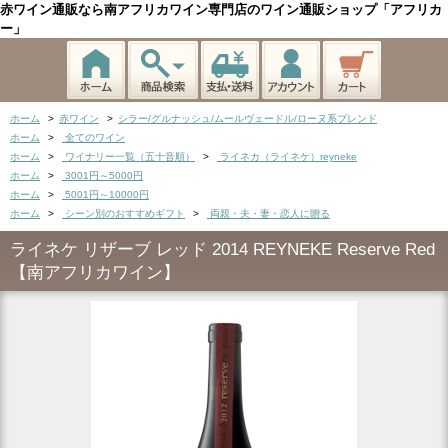
赤ワイン通販なら南アフリカワイン専門店のワイン通販ショップ「アフリカ
ー」
ホーム
>
赤ワイン
>
シラー/グルナッシュ/ムールヴェードル/ローヌ系ブレンド
ホーム
>
全てのワイン
ホーム
>
ワイナリー一覧（五十音順）
>
ライネカ（ライネケ）reyneke
ホーム
>
3001円～5000円
ホーム
>
5001円～10000円
ホーム
>
シーン別のおすすめギフト
>
両親・夫・妻・恋人に贈る
ライネケ リザーブ レッド 2014 REYNEKE Reserve Red
【南アフリカワイン】