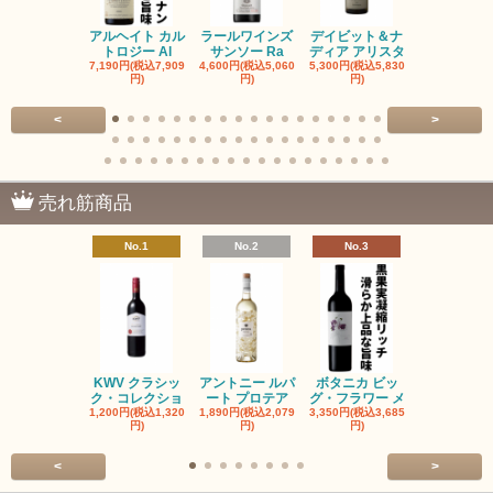
アルヘイト カル
ラールワインズ
デイビット＆ナ
デイビット
トロジー Al
サンソー Ra
ディア アリスタ
ディア エル
7,190円(税込7,909
4,600円(税込5,060
5,300円(税込5,830
5,300円(税込5
円)
円)
円)
円)
<
>
売れ筋商品
No.1
No.2
No.3
No.4
KWV クラシッ
アントニー ルパ
ボタニカ ビッ
ブーケンハ
ク・コレクショ
ート プロテア
グ・フラワー メ
クルーフ ポ
1,200円(税込1,320
1,890円(税込2,079
3,350円(税込3,685
1,560円(税込1
円)
円)
円)
円)
<
>