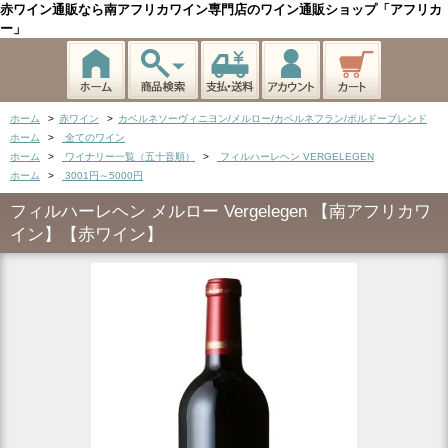
赤ワイン通販なら南アフリカワイン専門店のワイン通販ショップ「アフリカ
ー」
ホーム
>
赤ワイン
>
カベルネソーヴィニヨン/メルロー/カベルネフラン/ボルドーブレンド
ホーム
>
全てのワイン
ホーム
>
ワイナリー一覧（五十音順）
>
フィルハーレヘン VERGELEGEN
ホーム
>
3001円～5000円
フィルハーレヘン メルロー Vergelegen 【南アフリカワ
イン】【赤ワイン】