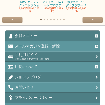
KWV クラシッ
アントニー ルパ
ボタニカ ビッ
ブーケンハ
ク・コレクショ
ート プロテア
グ・フラワー メ
クルーフ ポ
1,200円(税込1,320
1,890円(税込2,079
3,350円(税込3,685
1,560円(税込1
円)
円)
円)
円)
<
>
会員メニュー
メールマガジン登録・解除
ご利用ガイド
支払い方法 / 配送方法 / 会社概要
店長について
ショップブログ
お問い合せ
プライバシーポリシー