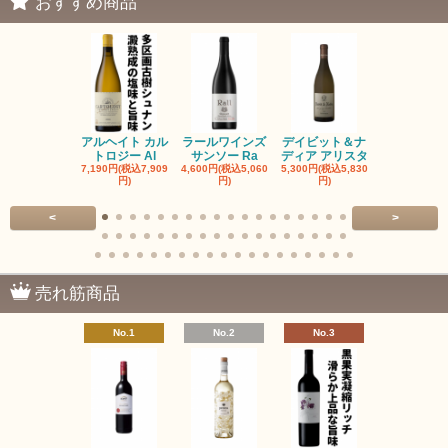
おすすめ商品
アルヘイト カル
ラールワインズ
デイビット＆ナ
デイビット
トロジー Al
サンソー Ra
ディア アリスタ
ディア エル
7,190円(税込7,909
4,600円(税込5,060
5,300円(税込5,830
5,300円(税込5
円)
円)
円)
円)
<
>
売れ筋商品
No.1
No.2
No.3
No.4