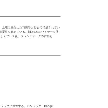
。土壌は風化した花崗岩と砂岩で構成されてい
保湿性を高めている。畑は7本のワイヤーを使
。優しくプレス後、フレンチオークの古樽と
フックに位置する。バンフック「Bange