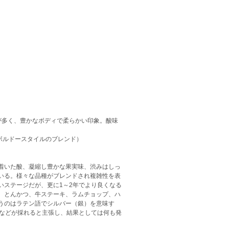
合が多く、豊かなボディで柔らかい印象。酸味
のボルドースタイルのブレンド）
着いた酸、凝縮し豊かな果実味、渋みはしっ
いる。様々な品種がブレンドされ複雑性を表
いステージだが、更に1～2年でより良くなる
、とんかつ、牛ステーキ、ラムチョップ、ハ
うのはラテン語でシルバー（銀）を意味す
金などが採れると主張し、結果としては何も発