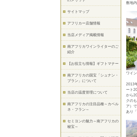
のメリット
敷地内
サイトマップ
アフリカー店舗情報
当店メディア掲載情報
南アフリカワインライターのご
紹介
【お役立ち情報】ギフトマナー
ワイン
南アフリカの国宝「シュナン・
ブラン」について
201
ート2
当店の温度管理について
から2
クのも
南アフリカの注目品種～カベル
ア）で
ネ・フラン～
あり「
セミヨンの魅力～南アフリカの
秘宝～