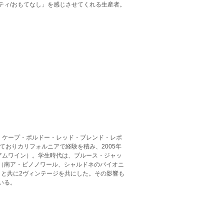
ティ/おもてなし」を感じさせてくれる生産者。
は、ケープ・ボルドー・レッド・ブレンド・レポ
けておりカリフォルニアで経験を積み、2005年
ミアムワイン）。学生時代は、ブルース・ジャッ
（南ア・ピノノワール、シャルドネのパイオニ
）と共に2ヴィンテージを共にした。その影響も
いる。