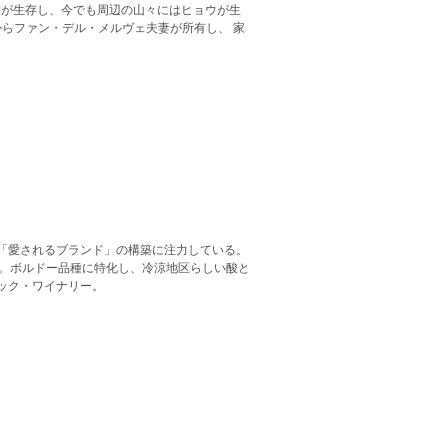
物が生存し、今でも周辺の山々にはヒョウが生
からファン・デル・メルヴェ夫妻が所有し、 家
「愛されるブランド」の構築に注力している。
る。ボルドー品種に特化し、冷涼地区らしい酸と
ック・ワイナリー。