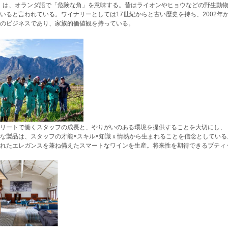
k」は、オランダ語で「危険な角」を意味する。昔はライオンやヒョウなどの野生動
いると言われている。ワイナリーとしては17世紀からと古い歴史を持ち、2002年
のビジネスであり、家族的価値観を持っている。
リートで働くスタッフの成長と、やりがいのある環境を提供することを大切にし、
な製品は、スタッフの才能×スキル×知識ｘ情熱から生まれることを信念としてい
れたエレガンスを兼ね備えたスマートなワインを生産。将来性を期待できるブティ