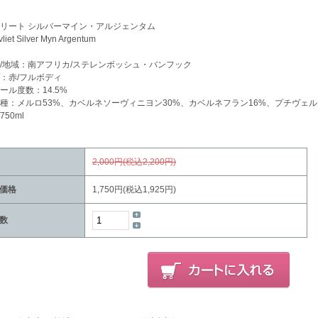
リート シルバーマイン・アルジェンタム
iet Silver Myn Argentum
/地域：南アフリカ/ステレンボッシュ・バンフック
：赤/フルボディ
ール度数：14.5%
種：メルロ53%、カベルネソーヴィニヨン30%、カベルネフラン16%、プチヴェル
50ml
2,000円(税込2,200円)
価格
1,750円(税込1,925円)
数