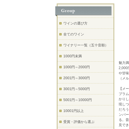
ワインの選び方
全てのワイン
ワイナリー一覧（五十音順）
1000円未満
魅力満
1000円～2000円
2,0
や甘味
2001円～3000円
（メル
【メー
3001円～5000円
プラム
かりし
5001円～10000円
現しつ
だろう
10001円以上
ンバー
る。昔
受賞・評価から選ぶ
見でき