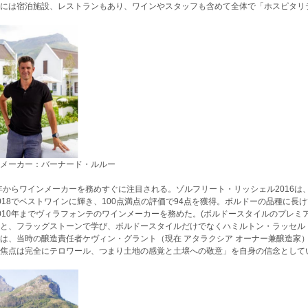
には宿泊施設、レストランもあり、ワインやスタッフも含めて全体で「ホスピタリ
メーカー：バーナード・ルルー
3年からワインメーカーを務めすぐに注目される。ゾルフリート・リッシェル2016
018でベストワインに輝き、100点満点の評価で94点を獲得。ボルドーの品種に長
010年までヴィラフォンテのワインメーカーを務めた。(ボルドースタイルのプレ
と、フラッグストーンで学び、ボルドースタイルだけでなくハミルトン・ラッセル
は、当時の醸造責任者ケヴィン・グラント（現在 アタラクシア オーナー兼醸造家
焦点は完全にテロワール、つまり土地の感覚と土壌への敬意」を自身の信念として