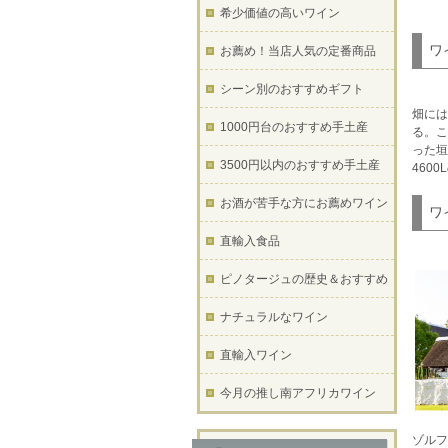
希少価値の高いワイン
ワ
お薦め！当店人気の定番商品
シーン別のおすすめギフト
畑には
1000円台のおすすめ手土産
る。こ
った垣
3500円以内のおすすめ手土産
460
お酒が苦手な方にお薦めワイン
ワ
直輸入食品
ピノタージュの歴史＆おすすめ
ナチュラルなワイン
直輸入ワイン
今月の推し南アフリカワイン
ゾルフ