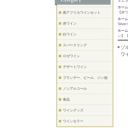
タム 2
ホーム
【赤ワ
南アフリカワインセット
ホーム
赤ワイン
Silv
ホーム
白ワイン
ン】 
スパークリング
ゾル
ワ
ロゼワイン
デザートワイン
ブランデー、ビール、ジン他
ノンアルコール
食品
ワイングッズ
ワインセラー