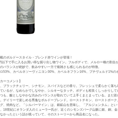
載のボルドースタイル・ブレンド赤ワインが登場！
00円以下で手に入るお買い得な掘り出し物ワイン。フルボディで、メルロー種の割
のバランスが絶妙で、飲みやすい一方で複雑さも感じられるのが特徴。
ロ53%、カベルネソーヴィニヨン30%、カベルネフラン16%、プチヴェルド1%
カーコメント】
、ブラックチェリー、シナモン、スパイスなどの香り。フレッシュで柔らかく落ち
ているが、なめらかでしなやか、シルキーなタッチ。ボディも程良くしっかりして
つも、酸としなやかな渋みのバランスが取れていて上手くまとまっている。まだ若
。デイリーで楽しめる秀逸なボルドーブレンド。ローストチキン、ローストポーク
グ、焼肉など。「シルバーマイン」は、銀鉱山を意味し、「アルジェンタム」とい
、18世紀にオランダ人のミューラー氏が、近くのシモンズバーグ山脈に銀、銅、
なかったという話が残っていて、そのストーリーから商品名になった。