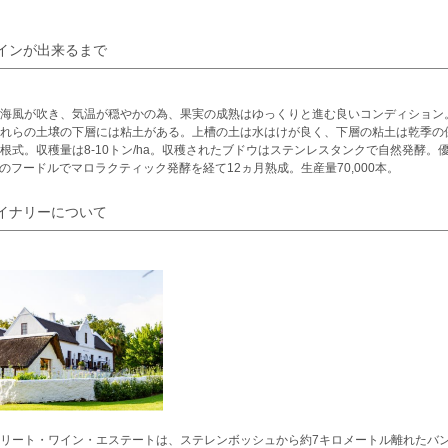
インが出来るまで
海風が吹き、気温が穏やかの為、果実の成熟はゆっくりと進む良いコンディション
れらの土壌の下層には粘土がある。上槽の土は水はけが良く、下層の粘土は乾季の
根式。収穫量は8-10トン/ha。収穫されたブドウはステンレスタンクで自然発酵
0Lのフードルでマロラクティック発酵を経て12ヵ月熟成。生産量70,000本。
イナリーについて
リート・ワイン・エステートは、ステレンボッシュから約7キロメートル離れたバン