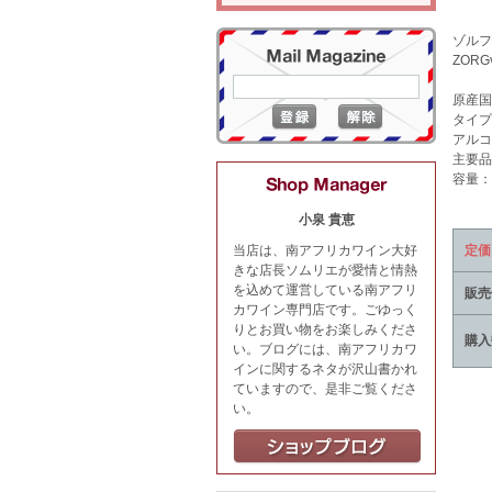
ゾルフ
ZORGvl
原産国
タイプ
アルコ
主要品
容量：7
小泉 貴恵
定価
当店は、南アフリカワイン大好
きな店長ソムリエが愛情と情熱
を込めて運営している南アフリ
販売
カワイン専門店です。ごゆっく
りとお買い物をお楽しみくださ
購入
い。ブログには、南アフリカワ
インに関するネタが沢山書かれ
ていますので、是非ご覧くださ
い。