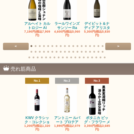
アルヘイト カル
ラールワインズ
デイビット＆ナ
デイビット
トロジー Al
サンソー Ra
ディア アリスタ
ディア エル
7,190円(税込7,909
4,600円(税込5,060
5,300円(税込5,830
5,300円(税込5
円)
円)
円)
円)
<
>
売れ筋商品
No.1
No.2
No.3
No.4
KWV クラシッ
アントニー ルパ
ボタニカ ビッ
ブーケンハ
ク・コレクショ
ート プロテア
グ・フラワー メ
クルーフ ポ
1,200円(税込1,320
1,890円(税込2,079
3,350円(税込3,685
1,560円(税込1
円)
円)
円)
円)