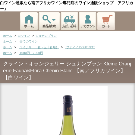
白ワイン通販なら南アフリカワイン専門店のワイン通販ショップ「アフリカ
ー」
ホーム
>
白ワイン
>
シュナンブラン
ホーム
>
全てのワイン
ホーム
>
ワイナリー一覧（五十音順）
>
ブティノ BOUTINOT
ホーム
>
1000円～2000円
クライン・オランジェリー シュナンブラン Kleine Oranj
erie Fauna&Flora Chenin Blanc 【南アフリカワイン】
【白ワイン】