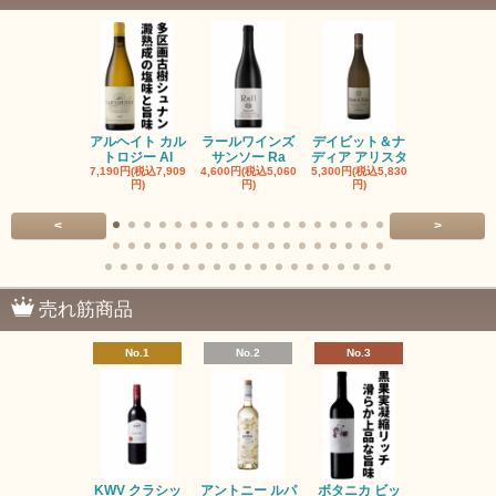
アルヘイト カル
ラールワインズ
デイビット＆ナ
デイビット
トロジー Al
サンソー Ra
ディア アリスタ
ディア エル
7,190円(税込7,909
4,600円(税込5,060
5,300円(税込5,830
5,300円(税込5
円)
円)
円)
円)
<
>
売れ筋商品
No.1
No.2
No.3
No.4
KWV クラシッ
アントニー ルパ
ボタニカ ビッ
ブーケンハ