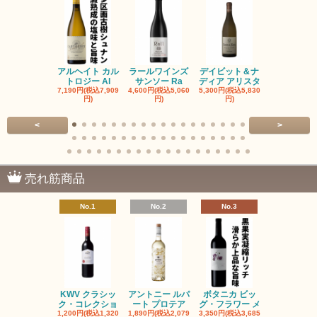
アルヘイト カル
ラールワインズ
デイビット＆ナ
デイビット
トロジー Al
サンソー Ra
ディア アリスタ
ディア エル
7,190円(税込7,909
4,600円(税込5,060
5,300円(税込5,830
5,300円(税込5
円)
円)
円)
円)
<
>
売れ筋商品
No.1
No.2
No.3
No.4
KWV クラシッ
アントニー ルパ
ボタニカ ビッ
ブーケンハ
ク・コレクショ
ート プロテア
グ・フラワー メ
クルーフ ポ
1,200円(税込1,320
1,890円(税込2,079
3,350円(税込3,685
1,560円(税込1