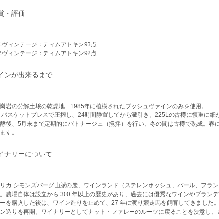
賞・評価
2年ヴィンテージ：ティムアトキン93点
1年ヴィンテージ：ティムアトキン92点
インが出来るまで
崗岩の分解土壌の乾燥地、1985年に植樹されたブッシュヴァインのみを使用。
 バスケットプレスで圧搾し、24時間静置してから澱引き。225Lの古樽に慎重に
酵後、5月末まで定期的にバトナージュ（撹拌）を行い、冬の間は古樽で熟成。春に
ます。
イナリーについて
リカ シモンズバーグ山脈の麓、ワインランド（ステレンボッシュ、パール、フラ
。農場自体は設立から 300 年以上の歴史があり、過去には優秀なワインやブランデ
ーを購入した後は、ワイン造りを止めて、27 年に渡り競走馬を飼育してきました。
ン造りを再開。ワイナリーとしてナット・ファレーのルーツに戻ることを決意し、