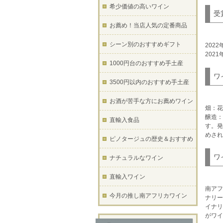
希少価値の高いワイン
受
お薦め！当店人気の定番商品
シーン別のおすすめギフト
202
202
1000円台のおすすめ手土産
ワ
3500円以内のおすすめ手土産
お酒が苦手な方にお薦めワイン
畑：花
醸造：
直輸入食品
す。発
めされ
ピノタージュの歴史＆おすすめ
ワ
ナチュラルなワイン
直輸入ワイン
南アフ
今月の推し南アフリカワイン
ナリー
イナリ
がワイ