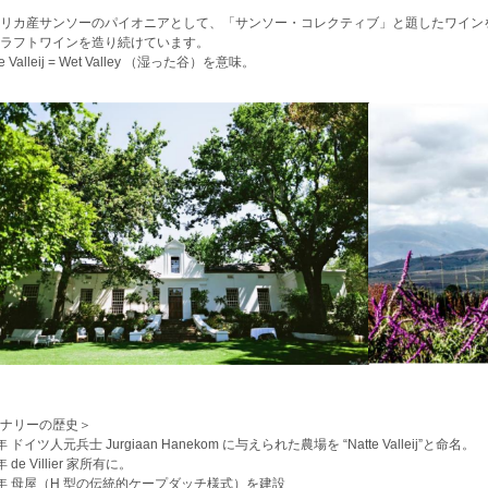
リカ産サンソーのパイオニアとして、「サンソー・コレクティブ」と題したワイン
ラフトワインを造り続けています。
e Valleij = Wet Valley （湿った谷）を意味。
ナリーの歴史＞
 年 ドイツ人元兵士 Jurgiaan Hanekom に与えられた農場を “Natte Valleij”と命名。
年 de Villier 家所有に。
5 年 母屋（H 型の伝統的ケープダッチ様式）を建設