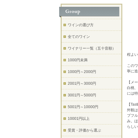
ワインの選び方
全てのワイン
ワイナリー一覧（五十音順）
程よい
1000円未満
このワ
寧に造
1000円～2000円
【メー
2001円～3000円
白桃、
には特
3001円～5000円
【Tast
5001円～10000円
外観は
プフル
10001円以上
み。ほ
らしい
受賞・評価から選ぶ