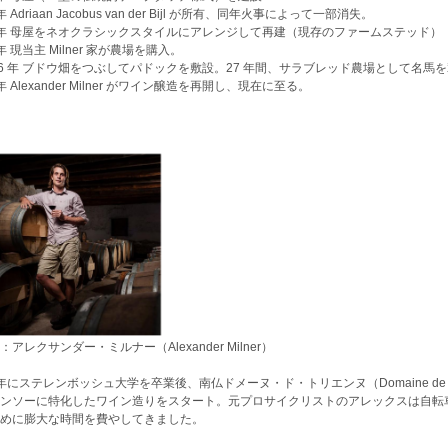
 年 Adriaan Jacobus van der Bijl が所有、同年火事によって一部消失。
0 年 母屋をネオクラシックスタイルにアレンジして再建（現存のファームステッド）
 年 現当主 Milner 家が農場を購入。
96 年 ブドウ畑をつぶしてパドックを敷設。27 年間、サラブレッド農場として名馬
 年 Alexander Milner がワイン醸造を再開し、現在に至る。
：アレクサンダー・ミルナー（Alexander Milner）
4 年にステレンボッシュ大学を卒業後、南仏ドメーヌ・ド・トリエンヌ（Domaine de
ンソーに特化したワイン造りをスタート。元プロサイクリストのアレックスは自転
めに膨大な時間を費やしてきました。