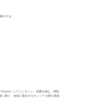
を輩出する。
 Trienne）にてインターン、研鑽を積む。帰国
車に乗り、地域に散在するサンソーの畑を発掘