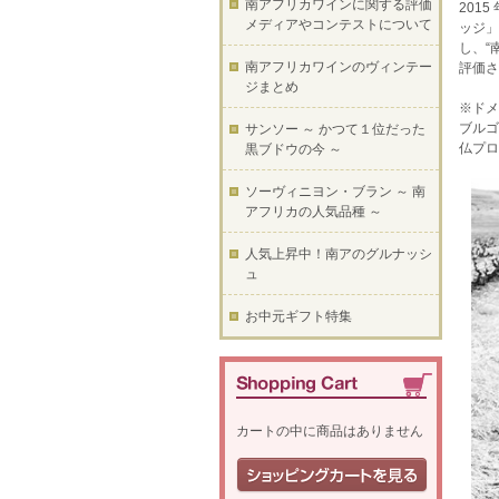
南アフリカワインに関する評価
201
メディアやコンテストについて
ッジ」
し、“
南アフリカワインのヴィンテー
評価さ
ジまとめ
※ドメー
ブルゴ
サンソー ～ かつて１位だった
仏プロ
黒ブドウの今 ～
ソーヴィニヨン・ブラン ～ 南
アフリカの人気品種 ～
人気上昇中！南アのグルナッシ
ュ
お中元ギフト特集
カートの中に商品はありません