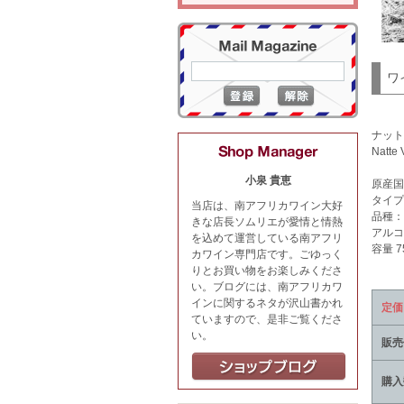
ワ
ナット
Natte 
小泉 貴恵
原産国
タイプ
当店は、南アフリカワイン大好
品種：
きな店長ソムリエが愛情と情熱
アルコ
を込めて運営している南アフリ
容量 7
カワイン専門店です。ごゆっく
りとお買い物をお楽しみくださ
い。ブログには、南アフリカワ
インに関するネタが沢山書かれ
定価
ていますので、是非ご覧くださ
い。
販売
購入