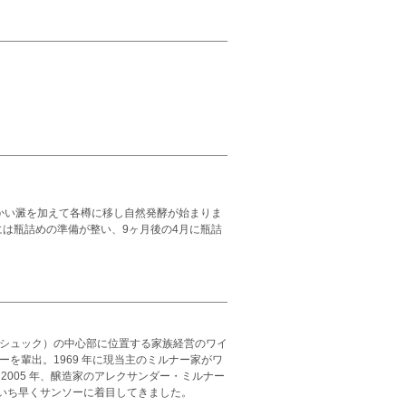
細かい澱を加えて各樽に移し自然発酵が始まりま
は瓶詰めの準備が整い、9ヶ月後の4月に瓶詰
ンシュック）の中心部に位置する家族経営のワイ
ーを輩出。1969 年に現当主のミルナー家がワ
2005 年、醸造家のアレクサンダー・ミルナー
いち早くサンソーに着目してきました。