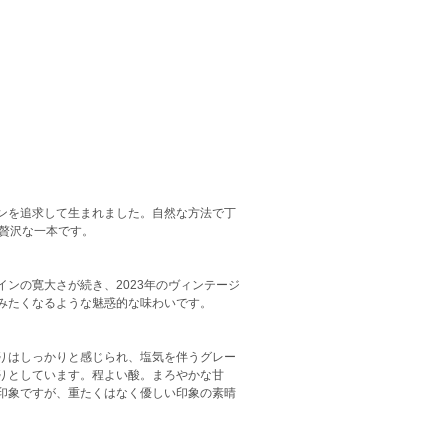
ンを追求して生まれました。自然な方法で丁
贅沢な一本です。
ンの寛大さが続き、2023年のヴィンテージ
みたくなるような魅惑的な味わいです。
りはしっかりと感じられ、塩気を伴うグレー
りとしています。程よい酸。まろやかな甘
印象ですが、重たくはなく優しい印象の素晴