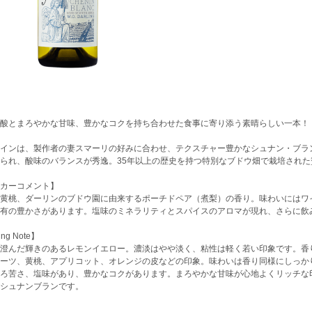
酸とまろやかな甘味、豊かなコクを持ち合わせた食事に寄り添う素晴らしい一本！
インは、製作者の妻スマーリの好みに合わせ、テクスチャー豊かなシュナン・ブラ
られ、酸味のバランスが秀逸。35年以上の歴史を持つ特別なブドウ畑で栽培された
カーコメント】
黄桃、ダーリンのブドウ園に由来するポーチドペア（煮梨）の香り。味わいにはワイ
有の豊かさがあります。塩味のミネラリティとスパイスのアロマが現れ、さらに飲
ing Note】
澄んだ輝きのあるレモンイエロー。濃淡はやや淡く、粘性は軽く若い印象です。香
ーツ、黄桃、アプリコット、オレンジの皮などの印象。味わいは香り同様にしっか
ろ苦さ、塩味があり、豊かなコクがあります。まろやかな甘味が心地よくリッチな
シュナンブランです。