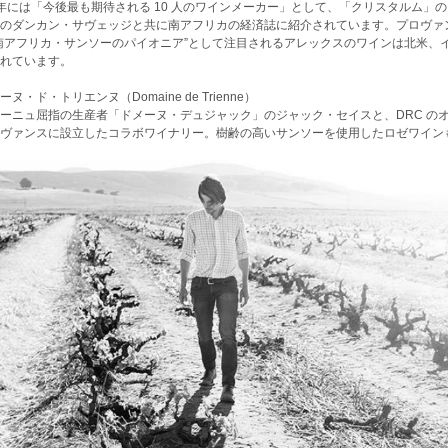
5 年には「今後最も期待される 10 人のワインメーカー」として、「クリスタルム
のダンカン・サヴェッジと共に南アフリカの経済誌に紹介されています。プロヴァ
南アフリカ・サンソーのパイオニア”として注目されるアレックスのワインは北米、
れています。
ヌ・ド・トリエンヌ（Domaine de Trienne）
ーニュ屈指の生産者「ドメーヌ・デュジャック」のジャック・セイスと、DRC の
ヴァンスに設立したコラボワイナリー。樹齢の高いサンソーを使用したロゼワイン