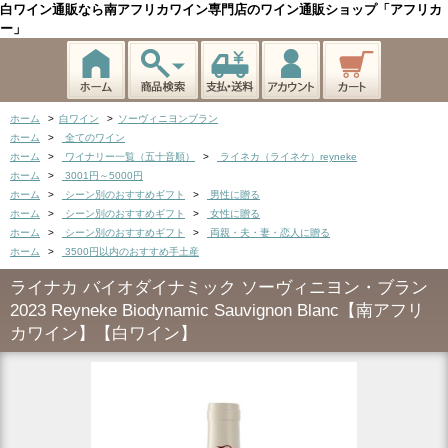
白ワイン通販なら南アフリカワイン専門店のワイン通販ショップ「アフリカ
ー」
ホーム
>
白ワイン
>
ソーヴィニヨンブラン
ホーム
>
全てのワイン
ホーム
>
ワイナリー一覧（五十音順）
>
ライネカ（ライネケ）reyneke
ホーム
>
3001円～5000円
ホーム
>
シーン別のおすすめギフト
>
男性に贈る
ホーム
>
シーン別のおすすめギフト
>
女性に贈る
ホーム
>
シーン別のおすすめギフト
>
両親・夫・妻・恋人に贈る
ホーム
>
3500円以内のおすすめ手土産
ライナカ バイオダイナミック ソーヴィニヨン・ブラン
2023 Reyneke Biodynamic Sauvignon Blanc【南アフリ
カワイン】【白ワイン】