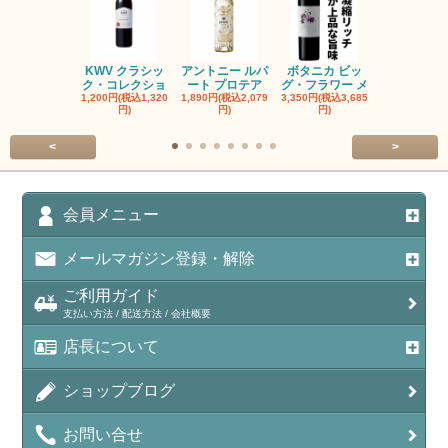
KWV クラシッ
アントニー ルパ
ボタニカ ビッ
ブーケンハ
ク・コレクショ
ート プロテア
グ・フラワー メ
クルーフ ポ
1,200円(税込1,320
1,890円(税込2,079
3,350円(税込3,685
1,560円(税込1
円)
円)
円)
円)
<
>
会員メニュー
メールマガジン登録・解除
ご利用ガイド
支払い方法 / 配送方法 / 会社概要
店長について
ショップブログ
お問い合せ