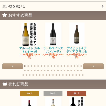
買い物を続ける
おすすめ商品
アルヘイト カル
ラールワインズ
デイビット＆ナ
デイビット
トロジー Al
サンソー Ra
ディア アリスタ
ディア エル
7,190円(税込7,909
4,600円(税込5,060
5,300円(税込5,830
5,300円(税込5
円)
円)
円)
円)
<
>
売れ筋商品
No.1
No.2
No.3
No.4