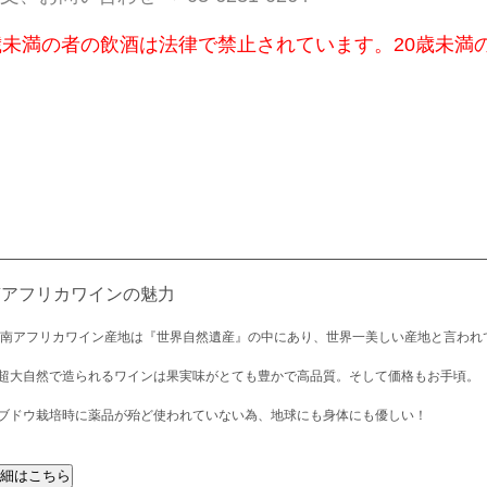
歳未満の者の飲酒は法律で禁止されています。20歳未満
南アフリカワインの魅力
 南アフリカワイン産地は『世界自然遺産』の中にあり、世界一美しい産地と言われ
超大自然で造られるワインは果実味がとても豊かで高品質。そして価格もお手頃。
ブドウ栽培時に薬品が殆ど使われていない為、地球にも身体にも優しい！