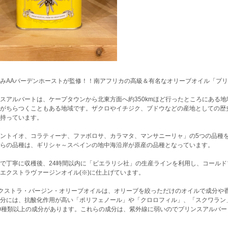
みAAバーデンホーストが監修！！南アフリカの高級＆有名なオリーブオイル「プ
スアルバートは、ケープタウンから北東方面へ約350kmほど行ったところにある
がちらつくこともある地域です。ザクロやイチジク、ブドウなどの産地としての歴
持っています。
ントイオ、コラティーナ、ファボロサ、カラマタ、マンサニーリャ」の5つの品種
らの品種は、ギリシャ～スペインの地中海沿岸が原産の品種となっています。
で丁寧に収穫後、24時間以内に「ビエラリシ社」の生産ラインを利用し、コール
エクストラヴァージンオイル(※)に仕上げています。
エクストラ・バージン・オリーブオイルは、オリーブを絞っただけのオイルで成分や
分には、抗酸化作用が高い「ポリフェノール」や「クロロフィル」、「スクワラン
0種類以上の成分があります。これらの成分は、紫外線に弱いのでプリンスアルバ