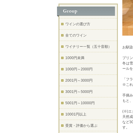
ワインの選び方
全てのワイン
ワイナリー一覧（五十音順）
お馴染
1000円未満
プリン
冬は雪
ールを
1000円～2000円
「フラ
2001円～3000円
※これ
3001円～5000円
手摘み
もと、
5001円～10000円
(※)
10001円以上
天然成
など3
受賞・評価から選ぶ
す。