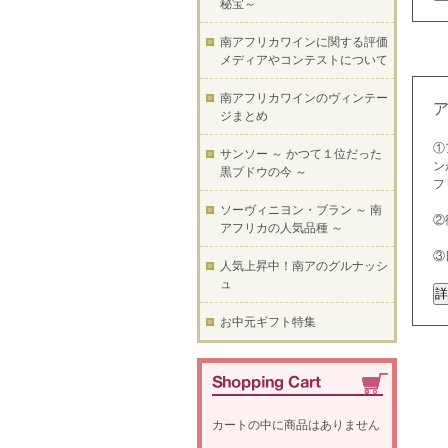
秘宝～
南アフリカワインに関する評価
メディアやコンテストについて
南アフリカワインのヴィンテー
ジまとめ
①
サンソー ～ かつて１位だった
ン
黒ブドウの今 ～
フ
ソーヴィニヨン・ブラン ～ 南
②
アフリカの人気品種 ～
③
人気上昇中！南アのグルナッシ
ュ
お中元ギフト特集
カートの中に商品はありません