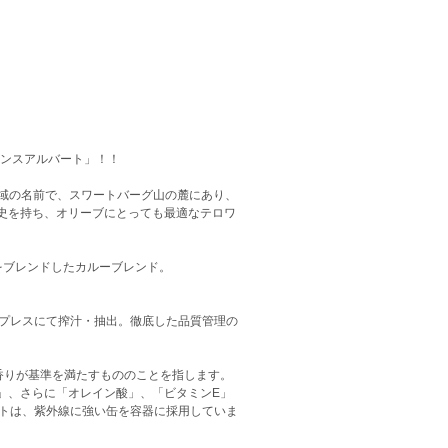
リンスアルバート」！！
地域の名前で、スワートバーグ山の麓にあり、
史を持ち、オリーブにとっても最適なテロワ
をブレンドしたカルーブレンド。
ドプレスにて搾汁・抽出。徹底した品質管理の
香りが基準を満たすもののことを指します。
」、さらに「オレイン酸」、「ビタミンE」
ートは、紫外線に強い缶を容器に採用していま