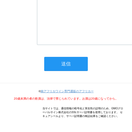
©
南アフリカワイン専門通販のアフリカー
20歳未満の者の飲酒は、法律で禁じられています。お酒は20歳になってから。
当サイトでは、通信情報の暗号化と実在性の証明のため、GMOグロ
ーバルサイン株式会社のSSLサーバ証明書を使用しております。 セ
キュアシールより、サーバ証明書の検証結果をご確認ください。