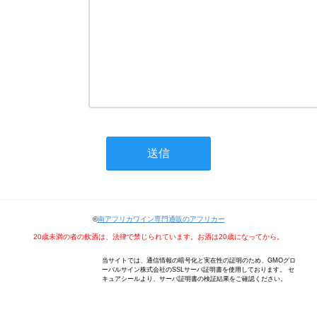
©
南アフリカワイン専門通販のアフリカー
20歳未満の者の飲酒は、法律で禁じられています。お酒は20歳になってから。
当サイトでは、通信情報の暗号化と実在性の証明のため、GMOグロ
ーバルサイン株式会社のSSLサーバ証明書を使用しております。 セ
キュアシールより、サーバ証明書の検証結果をご確認ください。