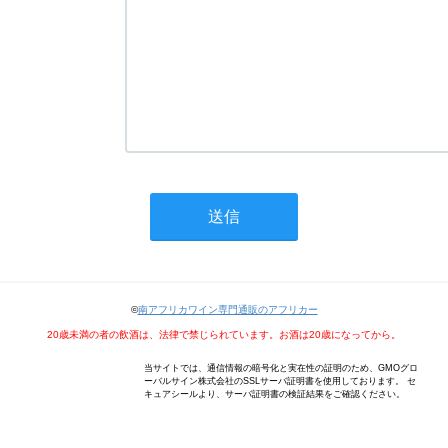
©
南アフリカワイン専門通販のアフリカー
20歳未満の者の飲酒は、法律で禁じられています。お酒は20歳になってから。
当サイトでは、通信情報の暗号化と実在性の証明のため、GMOグロ
ーバルサイン株式会社のSSLサーバ証明書を使用しております。 セ
キュアシールより、サーバ証明書の検証結果をご確認ください。