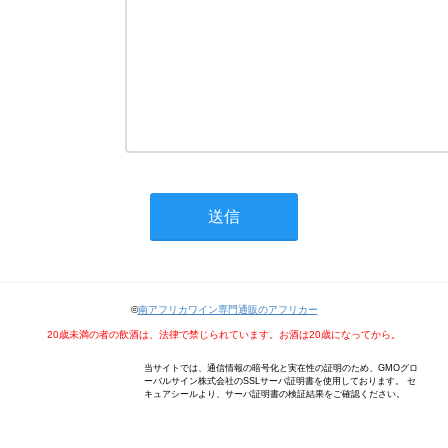
©
南アフリカワイン専門通販のアフリカー
20歳未満の者の飲酒は、法律で禁じられています。お酒は20歳になってから。
当サイトでは、通信情報の暗号化と実在性の証明のため、GMOグロ
ーバルサイン株式会社のSSLサーバ証明書を使用しております。 セ
キュアシールより、サーバ証明書の検証結果をご確認ください。