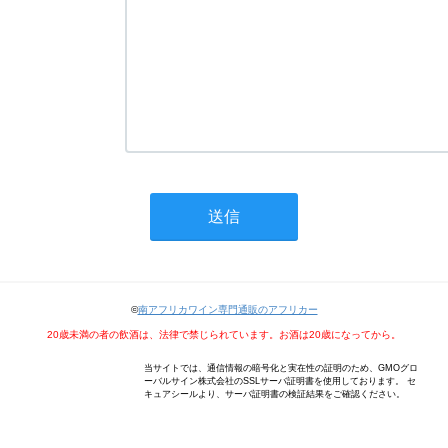
©
南アフリカワイン専門通販のアフリカー
20歳未満の者の飲酒は、法律で禁じられています。お酒は20歳になってから。
当サイトでは、通信情報の暗号化と実在性の証明のため、GMOグロ
ーバルサイン株式会社のSSLサーバ証明書を使用しております。 セ
キュアシールより、サーバ証明書の検証結果をご確認ください。