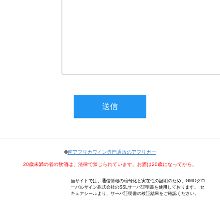
©
南アフリカワイン専門通販のアフリカー
20歳未満の者の飲酒は、法律で禁じられています。お酒は20歳になってから。
当サイトでは、通信情報の暗号化と実在性の証明のため、GMOグロ
ーバルサイン株式会社のSSLサーバ証明書を使用しております。 セ
キュアシールより、サーバ証明書の検証結果をご確認ください。