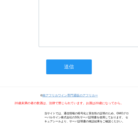
©
南アフリカワイン専門通販のアフリカー
20歳未満の者の飲酒は、法律で禁じられています。お酒は20歳になってから。
当サイトでは、通信情報の暗号化と実在性の証明のため、GMOグロ
ーバルサイン株式会社のSSLサーバ証明書を使用しております。 セ
キュアシールより、サーバ証明書の検証結果をご確認ください。